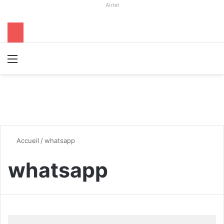
Airtel
Menu
R
Accueil
/
whatsapp
whatsapp