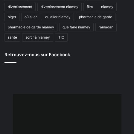
divertissement
divertissement niamey
film
niamey
niger
où aller
où aller niamey
pharmacie de garde
pharmacie de garde niamey
que faire niamey
ramadan
santé
sortir à niamey
TIC
Retrouvez-nous sur Facebook