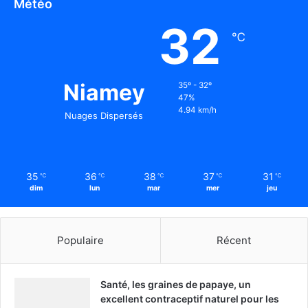
Météo
32
℃
Niamey
35º - 32º
47%
4.94 km/h
Nuages Dispersés
35
36
38
37
31
℃
℃
℃
℃
℃
dim
lun
mar
mer
jeu
Populaire
Récent
Santé, les graines de papaye, un
excellent contraceptif naturel pour les