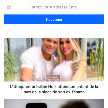
E
n
t
r
e
z
v
o
t
r
e
a
d
r
e
s
s
L’attaquant brésilien Hulk attend un enfant de la
e
part de la nièce de son ex-femme
E
m
a