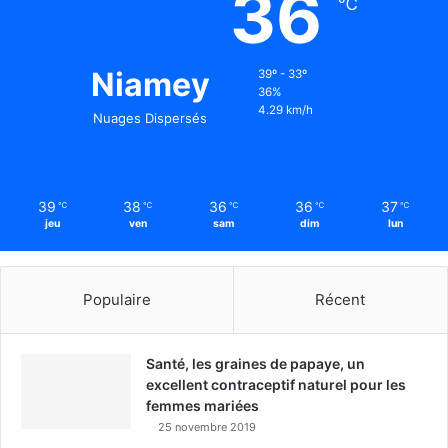
36
℃
Niamey
39º - 33º
36%
4.29 km/h
Nuages Dispersés
39
38
36
36
37
℃
℃
℃
℃
℃
jeu
ven
sam
dim
lun
Populaire
Récent
Santé, les graines de papaye, un
excellent contraceptif naturel pour les
femmes mariées
25 novembre 2019