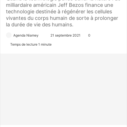
milliardaire américain Jeff Bezos finance une
technologie destinée à régénérer les cellules
vivantes du corps humain de sorte à prolonger
la durée de vie des humains.
Agenda Niamey
E
21 septembre 2021
0
n
Temps de lecture 1 minute
v
o
y
e
r
u
n
c
o
u
r
r