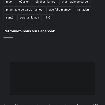
niger
où aller
où aller niamey
pharmacie de garde
pharmacie de garde niamey
que faire niamey
ramadan
santé
sortir à niamey
TIC
Retrouvez-nous sur Facebook