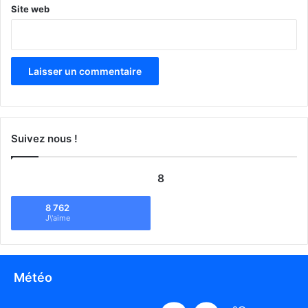
Site web
Suivez nous !
8
8 762
J\'aime
Météo