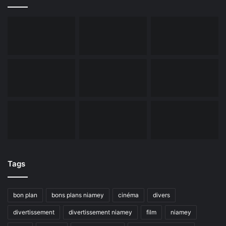
Tags
bon plan
bons plans niamey
cinéma
divers
divertissement
divertissement niamey
film
niamey