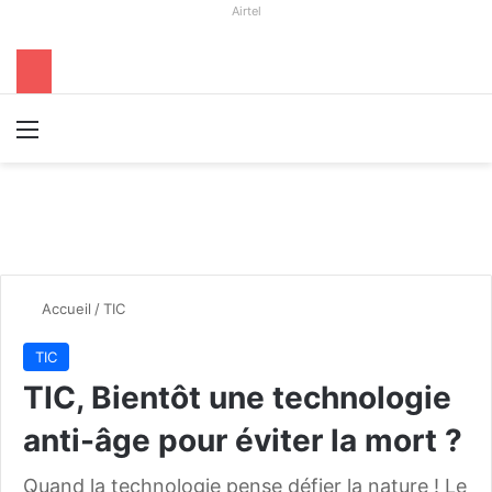
Airtel
Menu
R
Accueil
/
TIC
TIC
TIC, Bientôt une technologie
anti-âge pour éviter la mort ?
Quand la technologie pense défier la nature ! Le