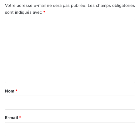
Votre adresse e-mail ne sera pas publiée.
Les champs obligatoires
sont indiqués avec
*
C
o
m
m
e
n
t
a
Nom
*
i
r
e
E-mail
*
*