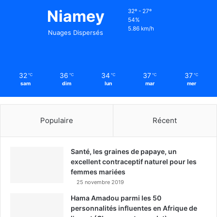
Niamey
32º - 27º
54%
5.86 km/h
Nuages Dispersés
32
36
34
37
37
℃
℃
℃
℃
℃
sam
dim
lun
mar
mer
Populaire
Récent
Santé, les graines de papaye, un
excellent contraceptif naturel pour les
femmes mariées
25 novembre 2019
Hama Amadou parmi les 50
personnalités influentes en Afrique de