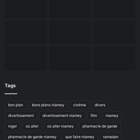
Tags
bon plan
bons plans niamey
cinéma
divers
divertissement
divertissement niamey
film
niamey
niger
où aller
où aller niamey
pharmacie de garde
pharmacie de garde niamey
que faire niamey
ramadan