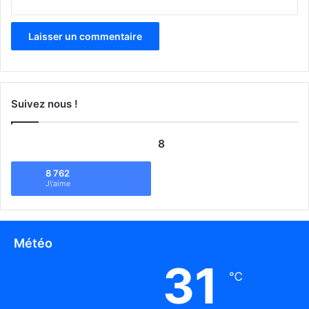
Suivez nous !
8
8 762
J\'aime
Météo
31
℃