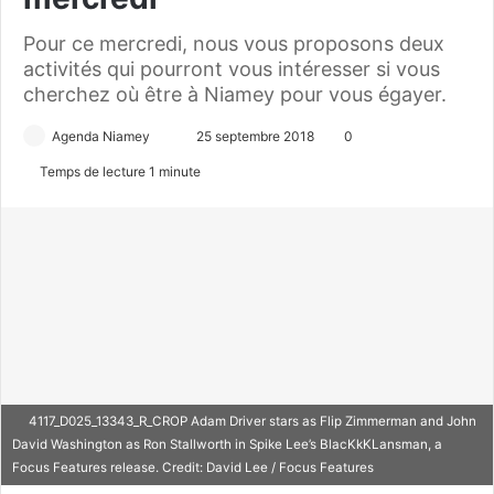
Pour ce mercredi, nous vous proposons deux
activités qui pourront vous intéresser si vous
cherchez où être à Niamey pour vous égayer.
Agenda Niamey
E
25 septembre 2018
0
n
Temps de lecture 1 minute
v
o
y
e
r
u
n
c
o
4117_D025_13343_R_CROP Adam Driver stars as Flip Zimmerman and John
u
David Washington as Ron Stallworth in Spike Lee’s BlacKkKLansman, a
r
Focus Features release. Credit: David Lee / Focus Features
r