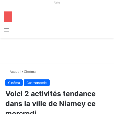
Airtel
Menu
R
Accueil
/
Cinéma
Cinéma
Gastronomie
Voici 2 activités tendance
dans la ville de Niamey ce
mercredi