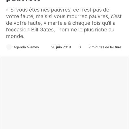
« Si vous êtes nés pauvres, ce n’est pas de
votre faute, mais si vous mourrez pauvres, c’est
de votre faute, » martèle à chaque fois qu’il a
l’occasion Bill Gates, l’homme le plus riche au
monde.
Agenda Niamey
E
28 juin 2018
0
2 minutes de lecture
n
v
o
y
e
r
u
n
c
o
u