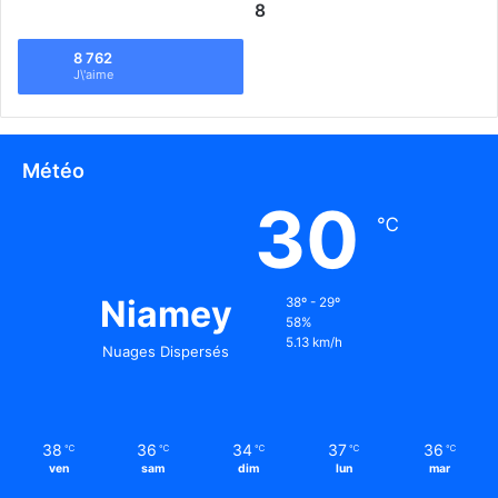
8
8 762
J\'aime
Météo
30
℃
Niamey
38º - 29º
58%
5.13 km/h
Nuages Dispersés
38
36
34
37
36
℃
℃
℃
℃
℃
ven
sam
dim
lun
mar