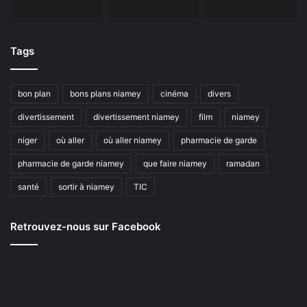
Tags
bon plan
bons plans niamey
cinéma
divers
divertissement
divertissement niamey
film
niamey
niger
où aller
où aller niamey
pharmacie de garde
pharmacie de garde niamey
que faire niamey
ramadan
santé
sortir à niamey
TIC
Retrouvez-nous sur Facebook