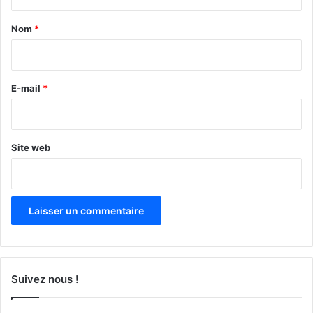
t
a
Nom
*
i
r
e
E-mail
*
*
Site web
Suivez nous !