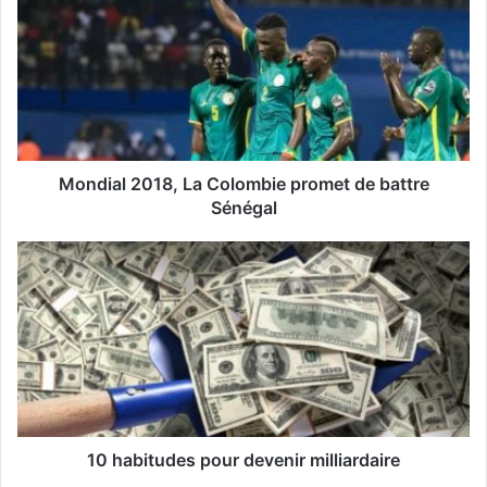
r
e
a
d
r
e
s
s
Mondial 2018, La Colombie promet de battre
e
Sénégal
E
m
a
i
l
10 habitudes pour devenir milliardaire