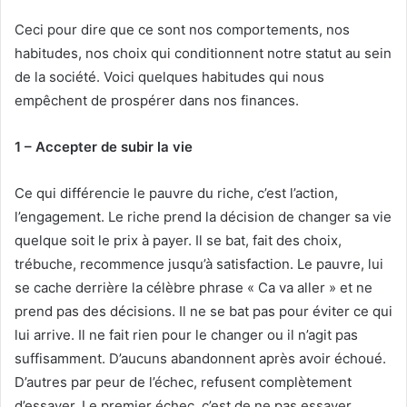
r
r
Ceci pour dire que ce sont nos comportements, nos
i
habitudes, nos choix qui conditionnent notre statut au sein
e
de la société. Voici quelques habitudes qui nous
l
empêchent de prospérer dans nos finances.
1 – Accepter de subir la vie
Ce qui différencie le pauvre du riche, c’est l’action,
l’engagement. Le riche prend la décision de changer sa vie
quelque soit le prix à payer. Il se bat, fait des choix,
trébuche, recommence jusqu’à satisfaction. Le pauvre, lui
se cache derrière la célèbre phrase « Ca va aller » et ne
prend pas des décisions. Il ne se bat pas pour éviter ce qui
lui arrive. Il ne fait rien pour le changer ou il n’agit pas
suffisamment. D’aucuns abandonnent après avoir échoué.
D’autres par peur de l’échec, refusent complètement
d’essayer. Le premier échec, c’est de ne pas essayer.