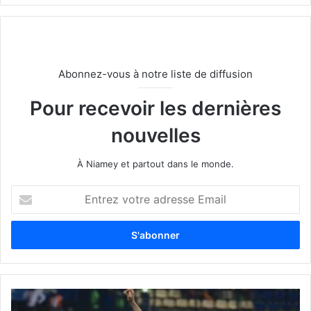
Abonnez-vous à notre liste de diffusion
Pour recevoir les dernières
nouvelles
À Niamey et partout dans le monde.
E
n
t
r
e
z
v
o
t