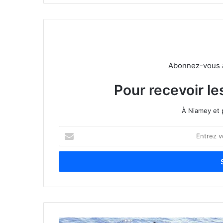
Abonnez-vous à 
Pour recevoir le
À Niamey et 
E
n
t
r
e
z
v
o
t