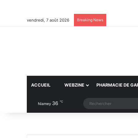
vendredi, 7 août 2026
Breaking News
ACCUEIL
WEBZINE
PHARMACIE DE GA
℃
36
Article Aléatoire
Switch skin
Niamey