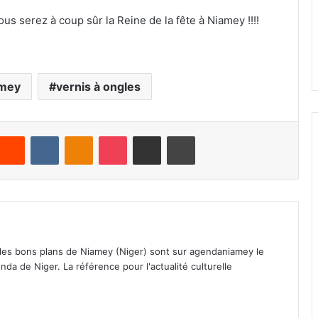
ous serez à coup sûr la Reine de la fête à Niamey !!!!
amey
vernis à ongles
Reddit
VKontakte
Odnoklassniki
Pocket
Partager par email
Imprimer
 les bons plans de Niamey (Niger) sont sur agendaniamey le
nda de Niger. La référence pour l'actualité culturelle