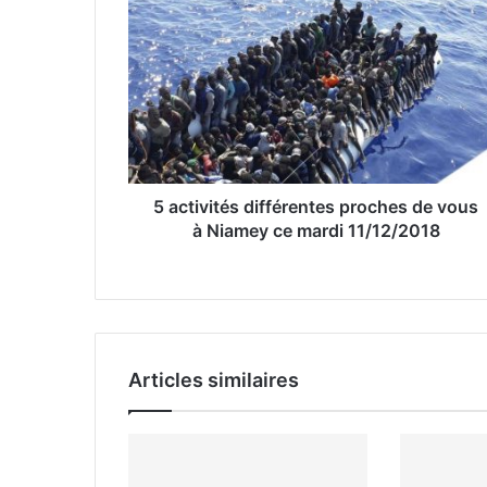
r
e
a
d
r
e
s
s
e
5 activités différentes proches de vous
E
à Niamey ce mardi 11/12/2018
m
a
i
l
Articles similaires