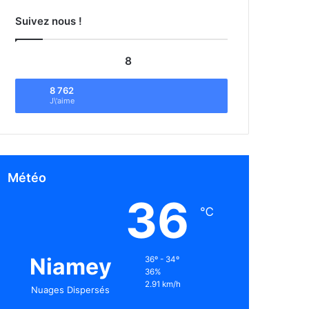
Suivez nous !
8
8 762
J\'aime
Météo
36
℃
Niamey
36º - 34º
36%
2.91 km/h
Nuages Dispersés