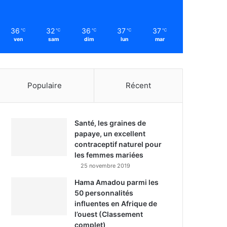
36
32
36
37
37
℃
℃
℃
℃
℃
ven
sam
dim
lun
mar
Populaire
Récent
Santé, les graines de
papaye, un excellent
contraceptif naturel pour
les femmes mariées
25 novembre 2019
Hama Amadou parmi les
50 personnalités
influentes en Afrique de
l’ouest (Classement
complet)