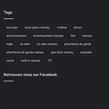
Tags
bon plan
bons plans niamey
cinéma
divers
divertissement
divertissement niamey
film
niamey
niger
où aller
où aller niamey
pharmacie de garde
pharmacie de garde niamey
que faire niamey
ramadan
santé
sortir à niamey
TIC
Retrouvez-nous sur Facebook