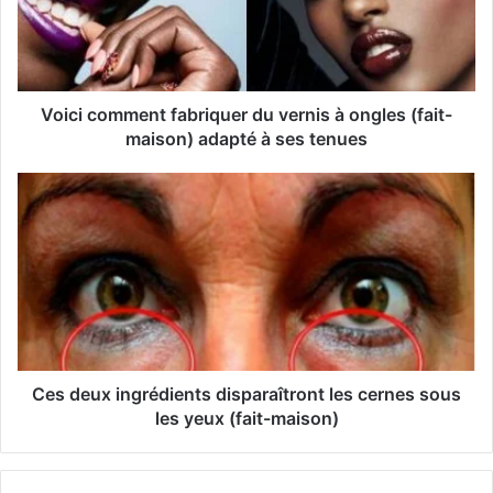
d
r
e
s
s
Voici comment fabriquer du vernis à ongles (fait-
e
maison) adapté à ses tenues
E
m
a
i
l
Ces deux ingrédients disparaîtront les cernes sous
les yeux (fait-maison)