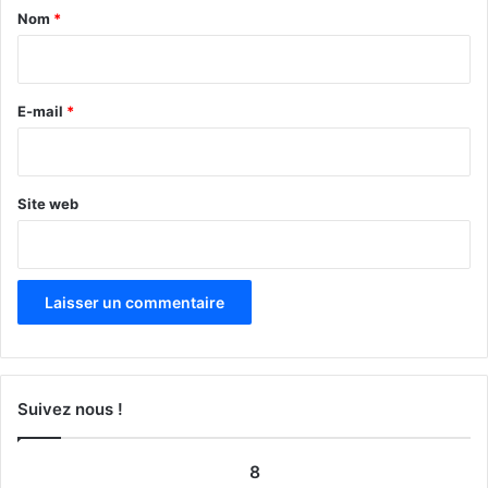
a
Nom
*
i
r
e
E-mail
*
*
Site web
Suivez nous !
8