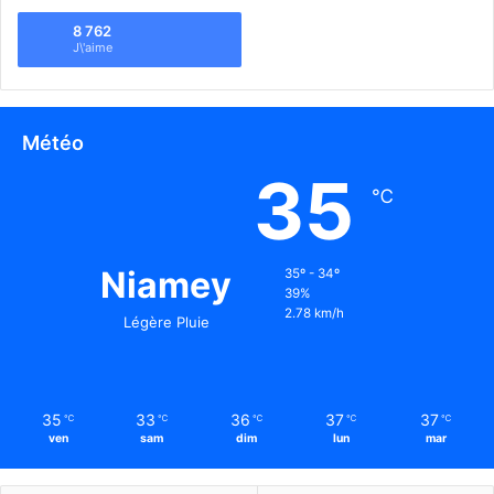
8 762
J\'aime
Météo
35
℃
Niamey
35º - 34º
39%
2.78 km/h
Légère Pluie
35
33
36
37
37
℃
℃
℃
℃
℃
ven
sam
dim
lun
mar