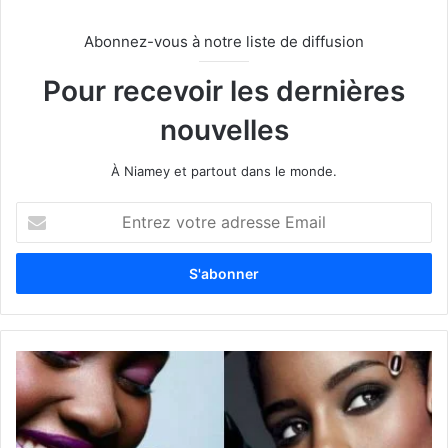
Abonnez-vous à notre liste de diffusion
Pour recevoir les dernières
nouvelles
À Niamey et partout dans le monde.
E
n
t
r
e
z
v
o
t
r
e
a