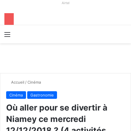
Airtel
Menu
R
Accueil
/
Cinéma
Cinéma
Gastronomie
Où aller pour se divertir à
Niamey ce mercredi
12/12/2018 ? (4 activités