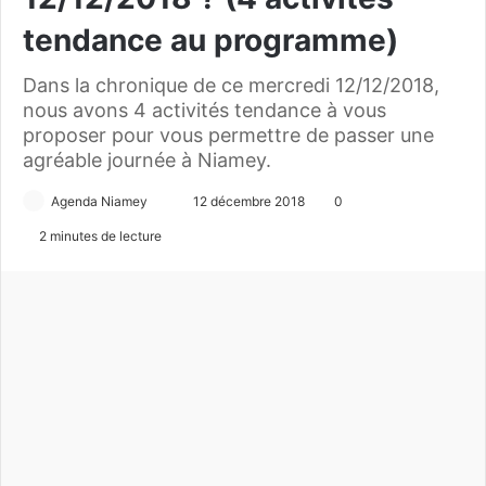
tendance au programme)
Dans la chronique de ce mercredi 12/12/2018,
nous avons 4 activités tendance à vous
proposer pour vous permettre de passer une
agréable journée à Niamey.
Agenda Niamey
E
12 décembre 2018
0
n
2 minutes de lecture
v
o
y
e
r
u
n
c
o