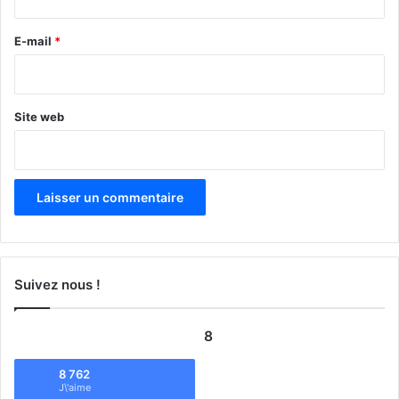
r
e
E-mail
*
*
Site web
Suivez nous !
8
8 762
J\'aime