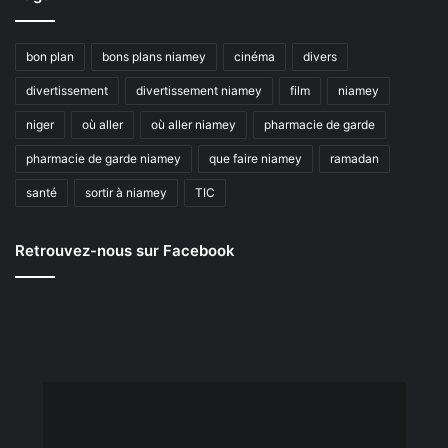
bon plan
bons plans niamey
cinéma
divers
divertissement
divertissement niamey
film
niamey
niger
où aller
où aller niamey
pharmacie de garde
pharmacie de garde niamey
que faire niamey
ramadan
santé
sortir à niamey
TIC
Retrouvez-nous sur Facebook