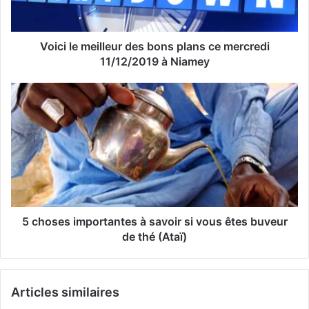
e
s
s
Voici le meilleur des bons plans ce mercredi
e
11/12/2019 à Niamey
E
m
a
i
l
5 choses importantes à savoir si vous êtes buveur
de thé (Ataï)
Articles similaires