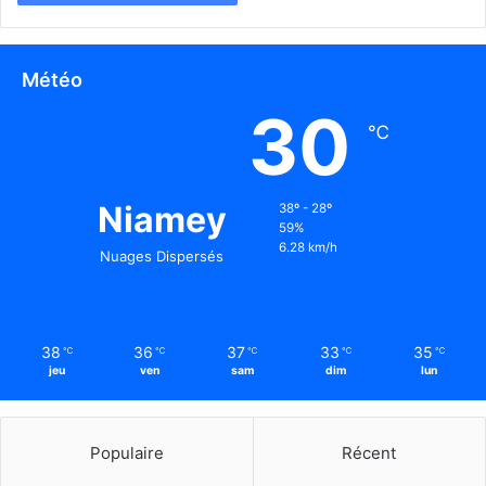
Météo
30
℃
Niamey
38º - 28º
59%
6.28 km/h
Nuages Dispersés
38
36
37
33
35
℃
℃
℃
℃
℃
jeu
ven
sam
dim
lun
Populaire
Récent