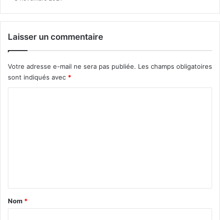
Laisser un commentaire
Votre adresse e-mail ne sera pas publiée.
Les champs obligatoires
sont indiqués avec
*
C
o
m
m
e
n
t
a
Nom
*
i