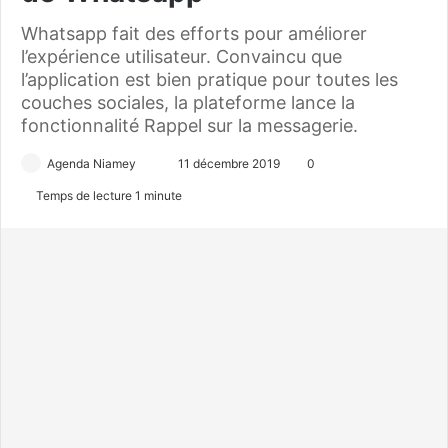
Whatsapp fait des efforts pour améliorer
l’expérience utilisateur. Convaincu que
l’application est bien pratique pour toutes les
couches sociales, la plateforme lance la
fonctionnalité Rappel sur la messagerie.
Agenda Niamey
E
11 décembre 2019
0
n
Temps de lecture 1 minute
v
o
y
e
r
u
n
c
o
u