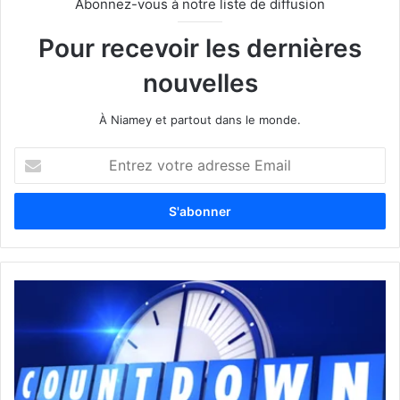
Abonnez-vous à notre liste de diffusion
Pour recevoir les dernières
nouvelles
À Niamey et partout dans le monde.
E
n
t
r
e
z
v
o
t
r
e
a
d
r