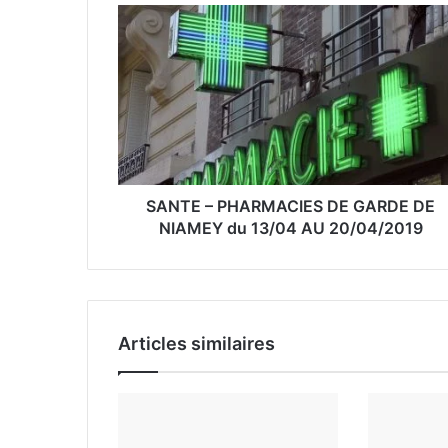
r
e
a
d
r
e
s
s
e
SANTE – PHARMACIES DE GARDE DE
E
NIAMEY du 13/04 AU 20/04/2019
m
a
i
l
Articles similaires