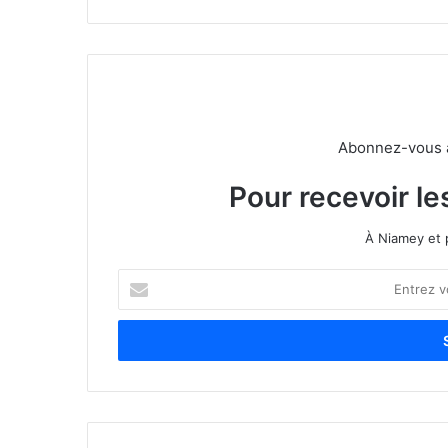
Abonnez-vous à 
Pour recevoir le
À Niamey et 
E
n
t
r
e
z
v
o
t