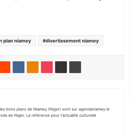
n plan niamey
divertissement niamey
Reddit
VKontakte
Odnoklassniki
Pocket
Partager par email
Imprimer
 les bons plans de Niamey (Niger) sont sur agendaniamey le
nda de Niger. La référence pour l'actualité culturelle