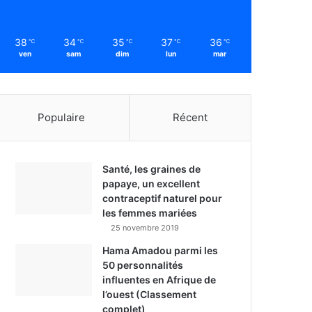
38
34
35
37
36
℃
℃
℃
℃
℃
ven
sam
dim
lun
mar
Populaire
Récent
Santé, les graines de
papaye, un excellent
contraceptif naturel pour
les femmes mariées
25 novembre 2019
Hama Amadou parmi les
50 personnalités
influentes en Afrique de
l’ouest (Classement
complet)