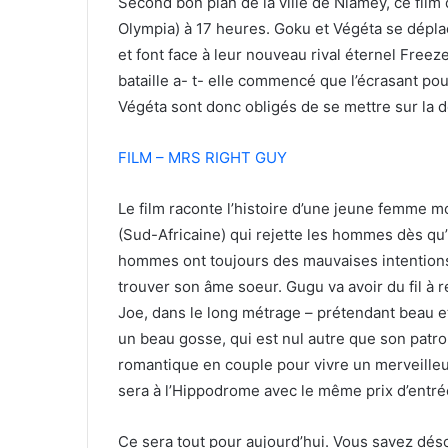
Second bon plan de la ville de Niamey, ce film
Olympia) à 17 heures. Goku et Végéta se déplac
et font face à leur nouveau rival éternel Freeze
bataille a- t- elle commencé que l’écrasant po
Végéta sont donc obligés de se mettre sur la d
FILM – MRS RIGHT GUY
Le film raconte l’histoire d’une jeune femme
(Sud-Africaine) qui rejette les hommes dès qu’
hommes ont toujours des mauvaises intentions,
trouver son âme soeur. Gugu va avoir du fil à re
Joe, dans le long métrage – prétendant beau 
un beau gosse, qui est nul autre que son patr
romantique en couple pour vivre un merveille
sera à l’Hippodrome avec le même prix d’entrée
Ce sera tout pour aujourd’hui. Vous savez déso