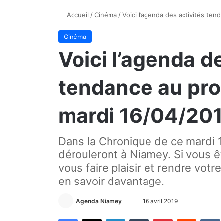
Accueil
/
Cinéma
/
Voici l’agenda des activités t
Cinéma
Voici l’agenda d
tendance au pr
mardi 16/04/20
Dans la Chronique de ce mardi 
dérouleront à Niamey. Si vous ê
vous faire plaisir et rendre votr
en savoir davantage.
Agenda Niamey
E
16 avril 2019
n
Facebook
X
Linkedin
Tumblr
Pinterest
Reddit
VK