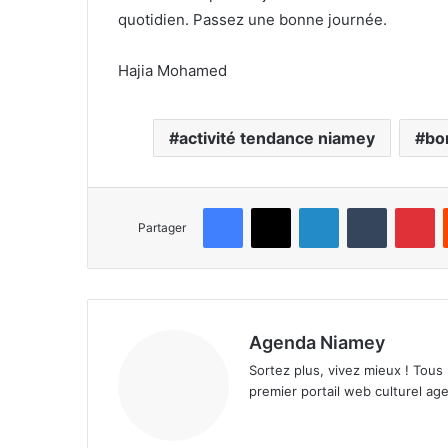
quotidien. Passez une bonne journée.
Hajia Mohamed
activité tendance niamey
bo
Facebook
X
Linkedin
Tumblr
Pinterest
Partager
Agenda Niamey
Sortez plus, vivez mieux ! Tous
premier portail web culturel age