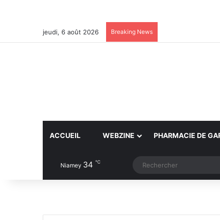
jeudi, 6 août 2026
Breaking News
ACCUEIL
WEBZINE
PHARMACIE DE GA
℃
34
Article Aléatoire
Switch skin
Niamey