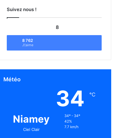
Suivez nous !
8
8 762
J\'aime
Météo
34
℃
Niamey
34º - 34º
42%
7.7 km/h
Ciel Clair