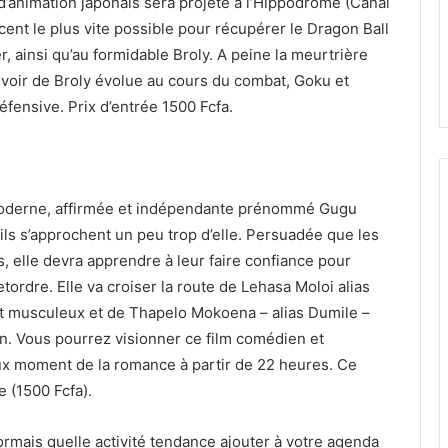
 d’animation japonais sera projeté à l’Hippodrome (Canal
ent le plus vite possible pour récupérer le Dragon Ball
r, ainsi qu’au formidable Broly. A peine la meurtrière
uvoir de Broly évolue au cours du combat, Goku et
éfensive. Prix d’entrée 1500 Fcfa.
 moderne, affirmée et indépendante prénommé Gugu
ils s’approchent un peu trop d’elle. Persuadée que les
 elle devra apprendre à leur faire confiance pour
tordre. Elle va croiser la route de Lehasa Moloi alias
et musculeux et de Thapelo Mokoena – alias Dumile –
on. Vous pourrez visionner ce film comédien et
ux moment de la romance à partir de 22 heures. Ce
 (1500 Fcfa).
rmais quelle activité tendance ajouter à votre agenda