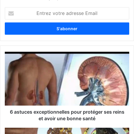
E
n
t
r
e
z
v
o
t
r
e
a
d
r
e
s
s
6 astuces exceptionnelles pour protéger ses reins
e
et avoir une bonne santé
E
m