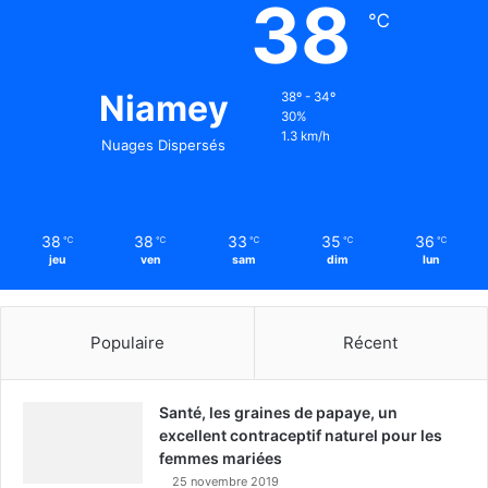
38
℃
Niamey
38º - 34º
30%
1.3 km/h
Nuages Dispersés
38
38
33
35
36
℃
℃
℃
℃
℃
jeu
ven
sam
dim
lun
Populaire
Récent
Santé, les graines de papaye, un
excellent contraceptif naturel pour les
femmes mariées
25 novembre 2019