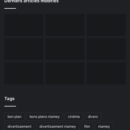
Derniers articles modifiés
Tags
bon plan
bons plans niamey
cinéma
divers
divertissement
divertissement niamey
film
niamey