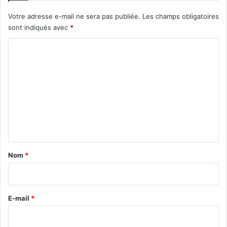
Votre adresse e-mail ne sera pas publiée.
Les champs obligatoires
sont indiqués avec
*
C
o
m
m
e
n
t
a
Nom
*
i
r
e
E-mail
*
*