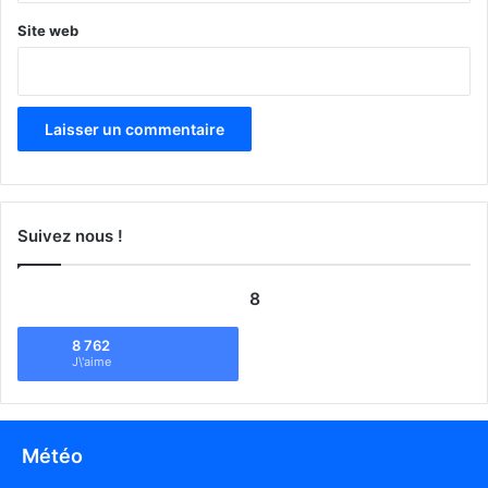
Site web
Suivez nous !
8
8 762
J\'aime
Météo