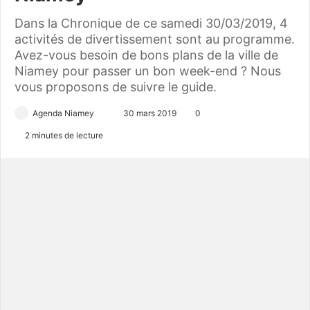
Dans la Chronique de ce samedi 30/03/2019, 4
activités de divertissement sont au programme.
Avez-vous besoin de bons plans de la ville de
Niamey pour passer un bon week-end ? Nous
vous proposons de suivre le guide.
Agenda Niamey
E
30 mars 2019
0
n
2 minutes de lecture
v
o
y
e
r
u
n
c
o
u