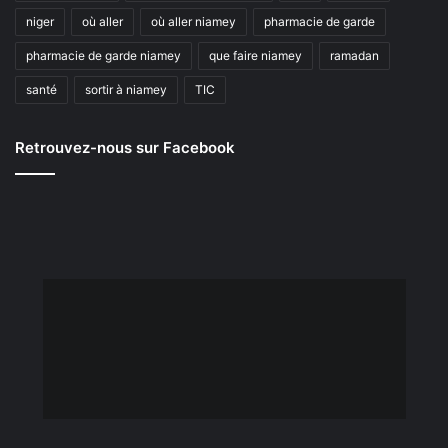
niger
où aller
où aller niamey
pharmacie de garde
pharmacie de garde niamey
que faire niamey
ramadan
santé
sortir à niamey
TIC
Retrouvez-nous sur Facebook