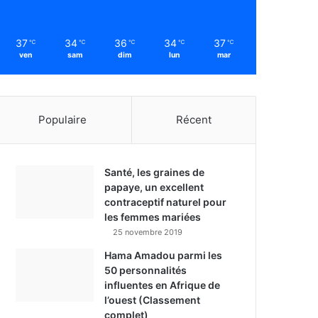
37
34
36
34
37
℃
℃
℃
℃
℃
ven
sam
dim
lun
mar
Populaire
Récent
Santé, les graines de
papaye, un excellent
contraceptif naturel pour
les femmes mariées
25 novembre 2019
Hama Amadou parmi les
50 personnalités
influentes en Afrique de
l’ouest (Classement
complet)