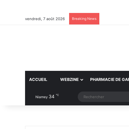
vendredi, 7 août 2026
Breaking News
ACCUEIL
WEBZINE
PHARMACIE DE GA
℃
34
Article Aléatoire
Switch skin
Niamey