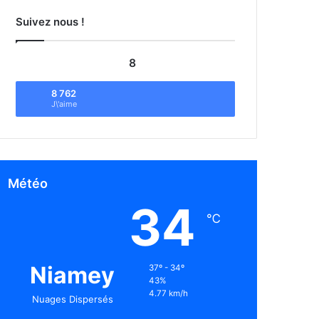
Suivez nous !
8
8 762
J\'aime
Météo
34
℃
Niamey
37º - 34º
43%
4.77 km/h
Nuages Dispersés