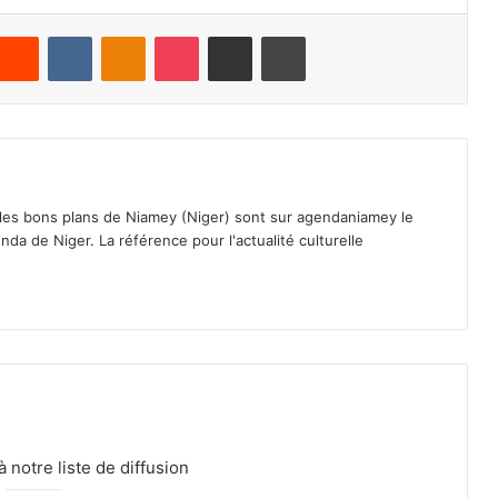
Reddit
VKontakte
Odnoklassniki
Pocket
Partager par email
Imprimer
 les bons plans de Niamey (Niger) sont sur agendaniamey le
nda de Niger. La référence pour l'actualité culturelle
notre liste de diffusion