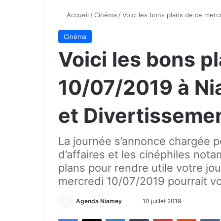
Accueil
/
Cinéma
/
Voici les bons plans de ce mer
Cinéma
Voici les bons p
10/07/2019 à N
et Divertisseme
La journée s’annonce chargée p
d’affaires et les cinéphiles no
plans pour rendre utile votre jo
mercredi 10/07/2019 pourrait vo
Agenda Niamey
E
10 juillet 2019
n
Facebook
X
Linkedin
Tumblr
Pinterest
Reddit
VK