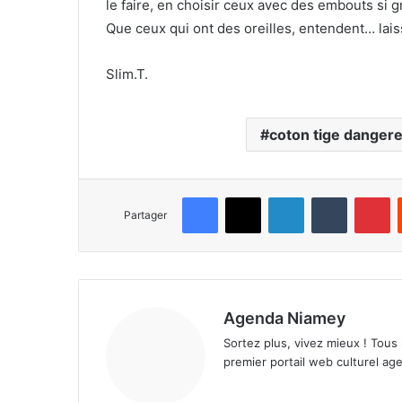
le faire, en choisir ceux avec des embouts si gr
Que ceux qui ont des oreilles, entendent… laisse
Slim.T.
coton tige danger
Facebook
X
Linkedin
Tumblr
Pinterest
Partager
Agenda Niamey
Sortez plus, vivez mieux ! Tous
premier portail web culturel age