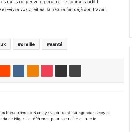
os qu’ils ne peuvent pénétrer le conduit auditif.
z-vivre vos oreilles, la nature fait déjà son travail.
eux
oreille
santé
Reddit
VKontakte
Odnoklassniki
Pocket
Partager par email
Imprimer
 les bons plans de Niamey (Niger) sont sur agendaniamey le
nda de Niger. La référence pour l'actualité culturelle