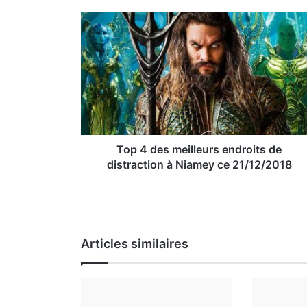
t
r
e
a
d
r
e
s
s
e
Top 4 des meilleurs endroits de
E
distraction à Niamey ce 21/12/2018
m
a
i
l
Articles similaires