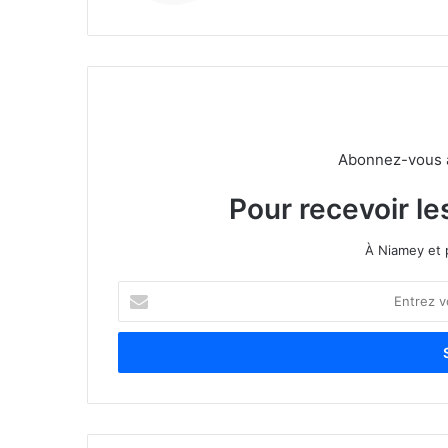
Abonnez-vous à 
Pour recevoir le
À Niamey et 
E
n
t
r
e
z
v
o