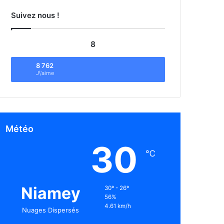
Suivez nous !
8
8 762
J\'aime
Météo
30
℃
Niamey
30º - 26º
56%
4.61 km/h
Nuages Dispersés