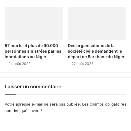
57 morts et plus de 90.000
Des organisations de la
personnes sinistrées par les
société civile demandent le
inondations au Niger
départ de Barkhane du Niger
24 août 2022
22 août 2022
Laisser un commentaire
Votre adresse e-mail ne sera pas publiée.
Les champs obligatoires
sont indiqués avec
*
C
o