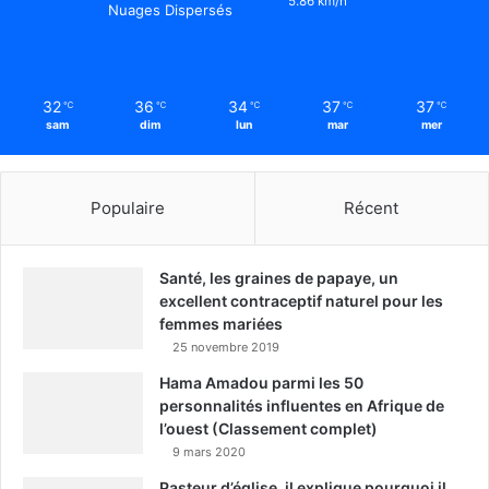
5.86 km/h
Nuages Dispersés
32
36
34
37
37
℃
℃
℃
℃
℃
sam
dim
lun
mar
mer
Populaire
Récent
Santé, les graines de papaye, un
excellent contraceptif naturel pour les
femmes mariées
25 novembre 2019
Hama Amadou parmi les 50
personnalités influentes en Afrique de
l’ouest (Classement complet)
9 mars 2020
Pasteur d’église, il explique pourquoi il