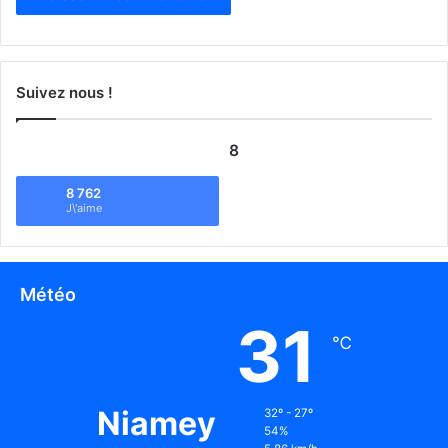
Suivez nous !
8
8 762
J\'aime
Météo
31
℃
Niamey
32º - 27º
54%