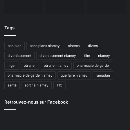
Tags
bon plan
bons plans niamey
cinéma
divers
divertissement
divertissement niamey
film
niamey
niger
où aller
où aller niamey
pharmacie de garde
pharmacie de garde niamey
que faire niamey
ramadan
santé
sortir à niamey
TIC
Retrouvez-nous sur Facebook