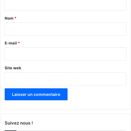
t
a
Nom
*
i
r
e
E-mail
*
*
Site web
Suivez nous !