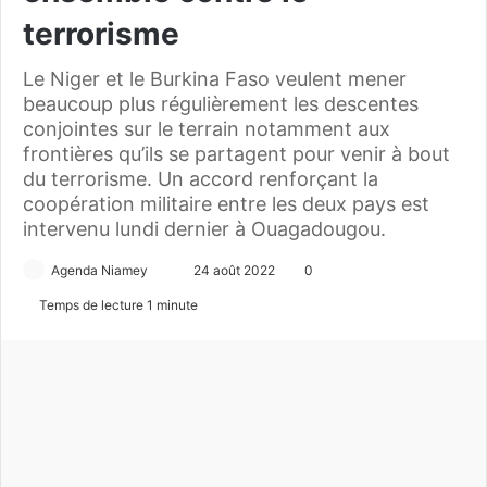
terrorisme
Le Niger et le Burkina Faso veulent mener
beaucoup plus régulièrement les descentes
conjointes sur le terrain notamment aux
frontières qu’ils se partagent pour venir à bout
du terrorisme. Un accord renforçant la
coopération militaire entre les deux pays est
intervenu lundi dernier à Ouagadougou.
Agenda Niamey
E
24 août 2022
0
n
Temps de lecture 1 minute
v
o
y
e
r
u
n