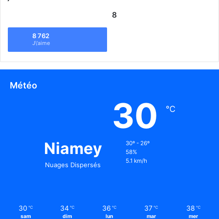
8
8 762
J\'aime
Météo
30
℃
Niamey
30º - 26º
58%
5.1 km/h
Nuages Dispersés
30
34
36
37
38
℃
℃
℃
℃
℃
sam
dim
lun
mar
mer