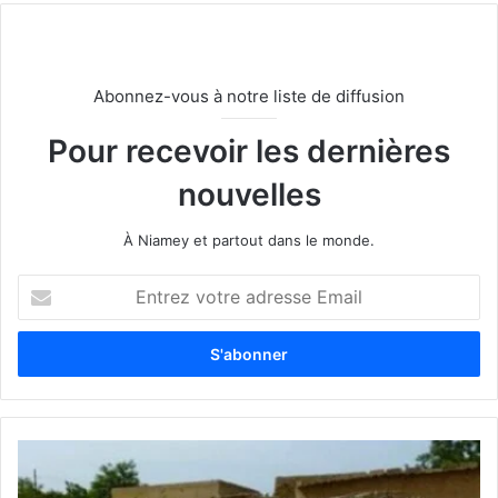
Abonnez-vous à notre liste de diffusion
Pour recevoir les dernières
nouvelles
À Niamey et partout dans le monde.
E
n
t
r
e
z
v
o
t
r