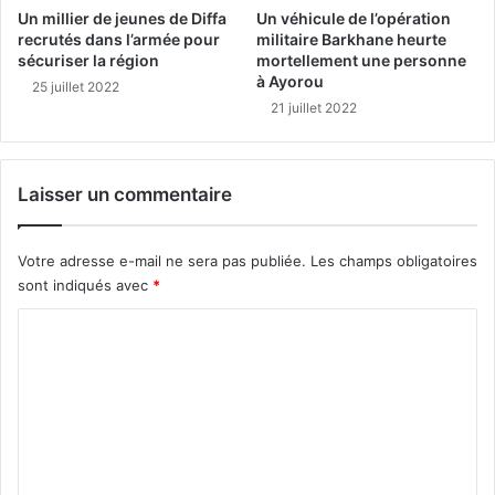
Un millier de jeunes de Diffa
Un véhicule de l’opération
recrutés dans l’armée pour
militaire Barkhane heurte
sécuriser la région
mortellement une personne
à Ayorou
25 juillet 2022
21 juillet 2022
Laisser un commentaire
Votre adresse e-mail ne sera pas publiée.
Les champs obligatoires
sont indiqués avec
*
C
o
m
m
e
n