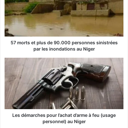
e
a
d
r
e
s
s
57 morts et plus de 90.000 personnes sinistrées
e
par les inondations au Niger
E
m
a
i
l
Les démarches pour l’achat d’arme à feu (usage
personnel) au Niger