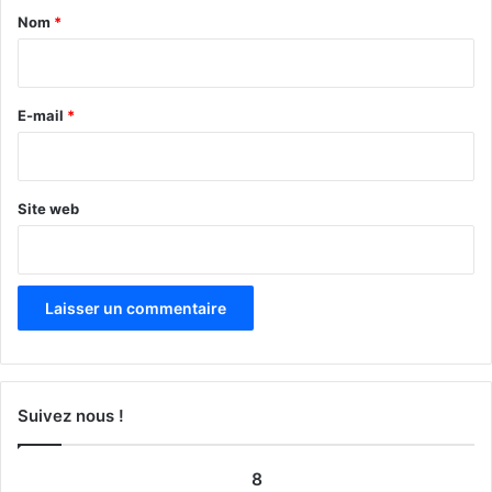
a
Nom
*
i
r
e
E-mail
*
*
Site web
Suivez nous !
8