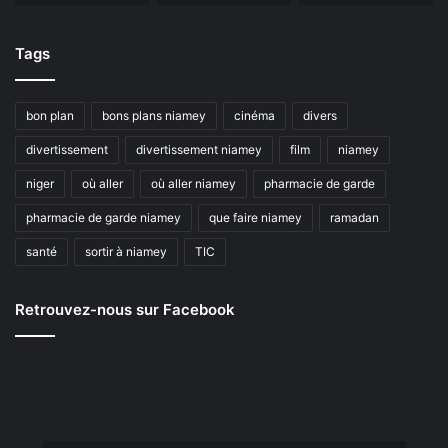
Tags
bon plan
bons plans niamey
cinéma
divers
divertissement
divertissement niamey
film
niamey
niger
où aller
où aller niamey
pharmacie de garde
pharmacie de garde niamey
que faire niamey
ramadan
santé
sortir à niamey
TIC
Retrouvez-nous sur Facebook