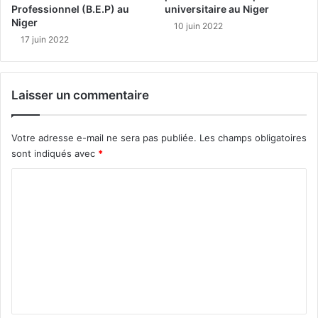
Professionnel (B.E.P) au
universitaire au Niger
Niger
10 juin 2022
17 juin 2022
Laisser un commentaire
Votre adresse e-mail ne sera pas publiée.
Les champs obligatoires
sont indiqués avec
*
C
o
m
m
e
n
t