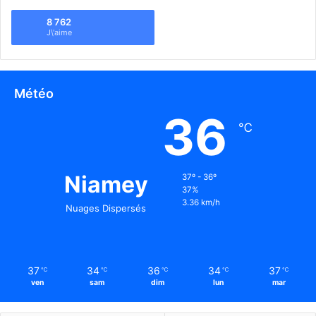
8 762
J\'aime
Météo
36
℃
Niamey
37º - 36º
37%
3.36 km/h
Nuages Dispersés
37
34
36
34
37
℃
℃
℃
℃
℃
ven
sam
dim
lun
mar