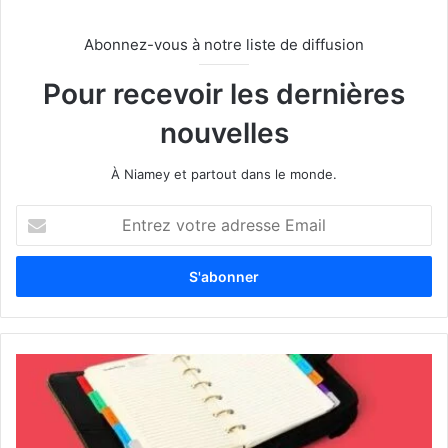
Abonnez-vous à notre liste de diffusion
Pour recevoir les dernières
nouvelles
À Niamey et partout dans le monde.
E
n
t
r
e
z
v
o
t
r
e
a