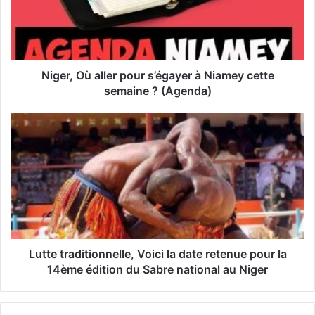
d
r
e
s
s
Niger, Où aller pour s’égayer à Niamey cette
e
semaine ? (Agenda)
E
m
a
i
l
Lutte traditionnelle, Voici la date retenue pour la
14ème édition du Sabre national au Niger