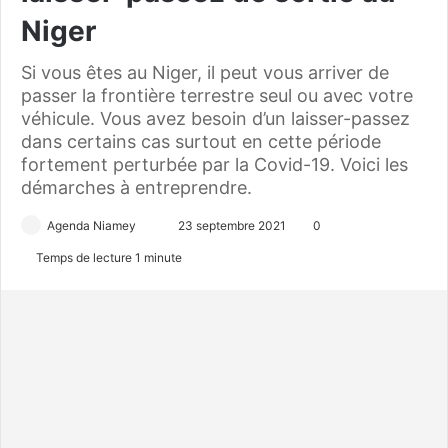
Niger
Si vous êtes au Niger, il peut vous arriver de
passer la frontière terrestre seul ou avec votre
véhicule. Vous avez besoin d’un laisser-passez
dans certains cas surtout en cette période
fortement perturbée par la Covid-19. Voici les
démarches à entreprendre.
Agenda Niamey
E
23 septembre 2021
0
n
Temps de lecture 1 minute
v
o
y
e
r
u
n
c