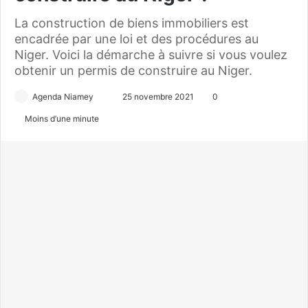
La construction de biens immobiliers est
encadrée par une loi et des procédures au
Niger. Voici la démarche à suivre si vous voulez
obtenir un permis de construire au Niger.
Agenda Niamey
E
25 novembre 2021
0
n
Moins d’une minute
v
o
y
e
r
u
n
c
o
u
r