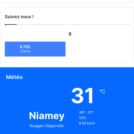
Suivez nous !
8
8 762
J\'aime
Météo
31
℃
Niamey
39º - 31º
53%
6.06 km/h
Nuages Dispersés