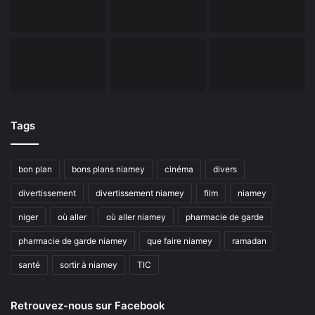
Tags
bon plan
bons plans niamey
cinéma
divers
divertissement
divertissement niamey
film
niamey
niger
où aller
où aller niamey
pharmacie de garde
pharmacie de garde niamey
que faire niamey
ramadan
santé
sortir à niamey
TIC
Retrouvez-nous sur Facebook