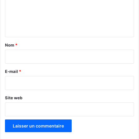
m
e
n
t
a
Nom
*
i
r
e
E-mail
*
*
Site web