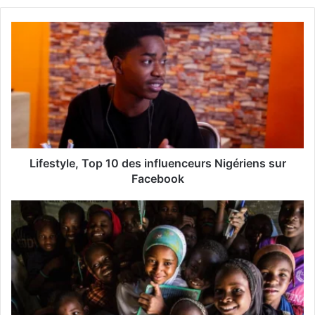
v
o
t
r
e
a
d
r
e
s
s
Lifestyle, Top 10 des influenceurs Nigériens sur
e
Facebook
E
m
a
i
l