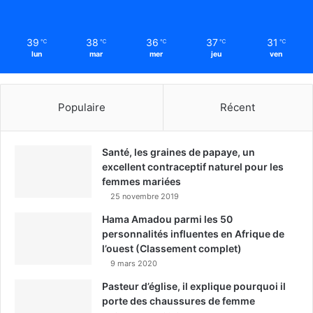
39
38
36
37
31
℃
℃
℃
℃
℃
lun
mar
mer
jeu
ven
Populaire
Récent
Santé, les graines de papaye, un
excellent contraceptif naturel pour les
femmes mariées
25 novembre 2019
Hama Amadou parmi les 50
personnalités influentes en Afrique de
l’ouest (Classement complet)
9 mars 2020
Pasteur d’église, il explique pourquoi il
porte des chaussures de femme