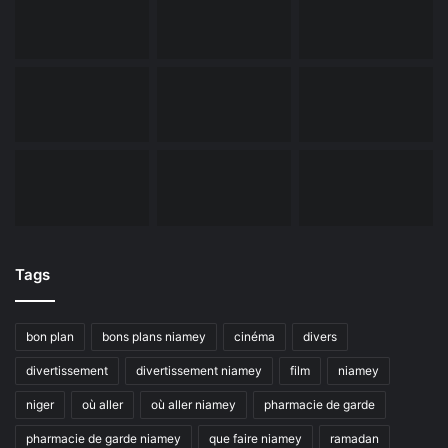
Tags
bon plan
bons plans niamey
cinéma
divers
divertissement
divertissement niamey
film
niamey
niger
où aller
où aller niamey
pharmacie de garde
pharmacie de garde niamey
que faire niamey
ramadan