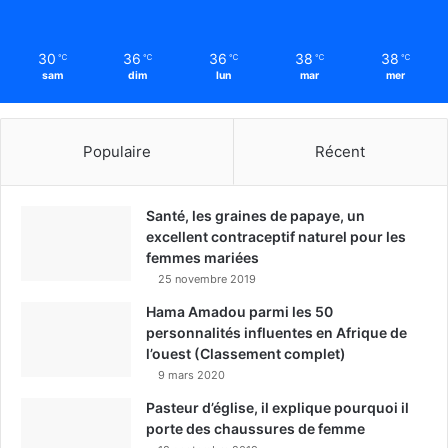
30
36
36
38
38
℃
℃
℃
℃
℃
sam
dim
lun
mar
mer
Populaire
Récent
Santé, les graines de papaye, un
excellent contraceptif naturel pour les
femmes mariées
25 novembre 2019
Hama Amadou parmi les 50
personnalités influentes en Afrique de
l’ouest (Classement complet)
9 mars 2020
Pasteur d’église, il explique pourquoi il
porte des chaussures de femme