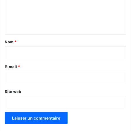
m
e
n
t
a
Nom
*
i
r
e
E-mail
*
*
Site web