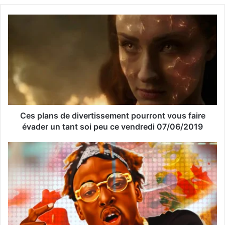
v
o
t
r
e
a
d
r
e
s
s
Ces plans de divertissement pourront vous faire
e
évader un tant soi peu ce vendredi 07/06/2019
E
m
a
i
l