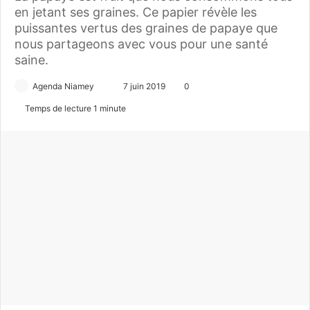
en jetant ses graines. Ce papier révèle les
puissantes vertus des graines de papaye que
nous partageons avec vous pour une santé
saine.
Agenda Niamey
E
7 juin 2019
0
n
Temps de lecture 1 minute
v
o
y
e
r
u
n
c
o
u
r
r