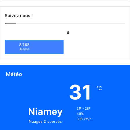
Suivez nous !
8
8 762
J\'aime
Météo
31
℃
Niamey
31º - 28º
49%
3.18 km/h
Nuages Dispersés