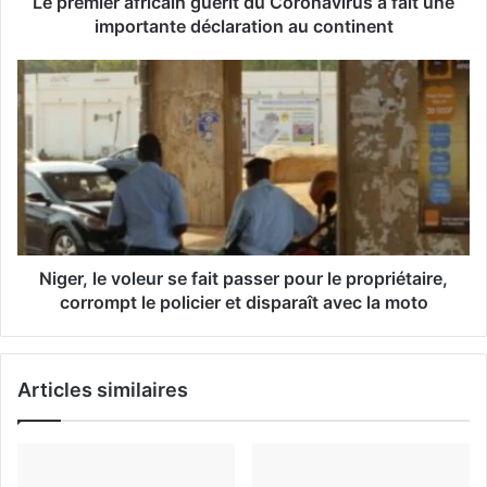
Le premier africain guérit du Coronavirus a fait une
e
importante déclaration au continent
E
m
a
i
l
Niger, le voleur se fait passer pour le propriétaire,
corrompt le policier et disparaît avec la moto
Articles similaires