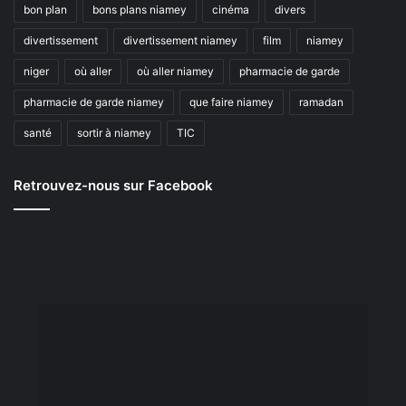
bon plan
bons plans niamey
cinéma
divers
divertissement
divertissement niamey
film
niamey
niger
où aller
où aller niamey
pharmacie de garde
pharmacie de garde niamey
que faire niamey
ramadan
santé
sortir à niamey
TIC
Retrouvez-nous sur Facebook