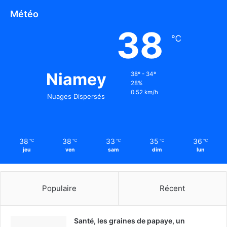
Météo
38
℃
Niamey
38º - 34º
28%
0.52 km/h
Nuages Dispersés
38
38
33
35
36
℃
℃
℃
℃
℃
jeu
ven
sam
dim
lun
Populaire
Récent
Santé, les graines de papaye, un