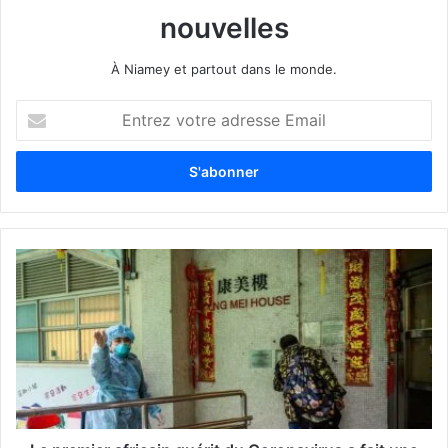
nouvelles
À Niamey et partout dans le monde.
E
n
t
r
e
z
v
o
t
r
e
a
d
r
e
s
s