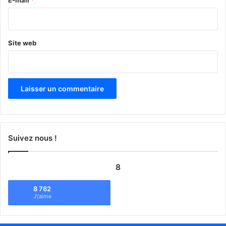
*
Site web
Suivez nous !
8
8 762
J\'aime