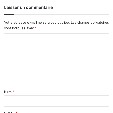
Laisser un commentaire
Votre adresse e-mail ne sera pas publiée.
Les champs obligatoires
sont indiqués avec
*
C
o
m
m
e
n
t
a
Nom
*
i
r
e
E-mail
*