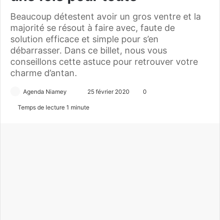
Beaucoup détestent avoir un gros ventre et la
majorité se résout à faire avec, faute de
solution efficace et simple pour s’en
débarrasser. Dans ce billet, nous vous
conseillons cette astuce pour retrouver votre
charme d’antan.
Agenda Niamey
E
25 février 2020
0
n
Temps de lecture 1 minute
v
o
y
e
r
u
n
c
o