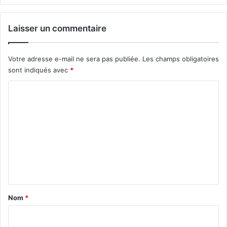
Laisser un commentaire
Votre adresse e-mail ne sera pas publiée.
Les champs obligatoires
sont indiqués avec
*
C
o
m
m
e
n
t
a
Nom
*
i
r