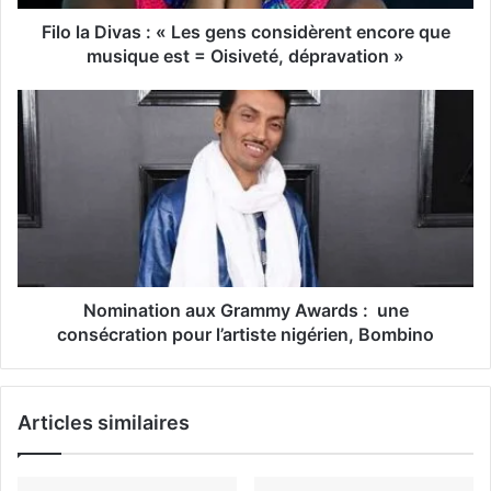
s
s
Filo la Divas : « Les gens considèrent encore que
e
musique est = Oisiveté, dépravation »
E
m
a
i
l
Nomination aux Grammy Awards : une
consécration pour l’artiste nigérien, Bombino
Articles similaires