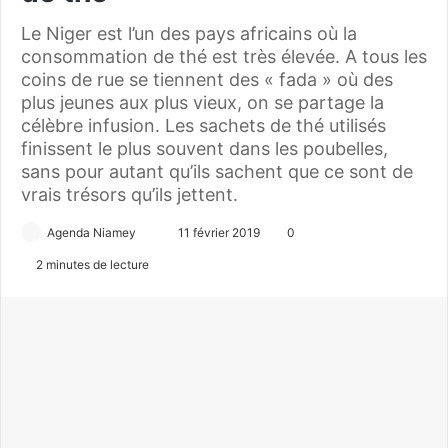
Le Niger est l’un des pays africains où la
consommation de thé est très élevée. A tous les
coins de rue se tiennent des « fada » où des
plus jeunes aux plus vieux, on se partage la
célèbre infusion. Les sachets de thé utilisés
finissent le plus souvent dans les poubelles,
sans pour autant qu’ils sachent que ce sont de
vrais trésors qu’ils jettent.
Agenda Niamey
E
11 février 2019
0
n
2 minutes de lecture
v
o
y
e
r
u
n