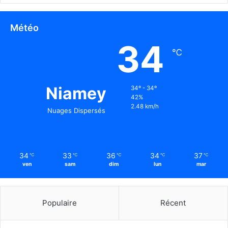
Météo
34
℃
Niamey
34º - 34º
42%
2.48 km/h
Nuages Dispersés
34
33
36
34
37
℃
℃
℃
℃
℃
ven
sam
dim
lun
mar
Populaire
Récent