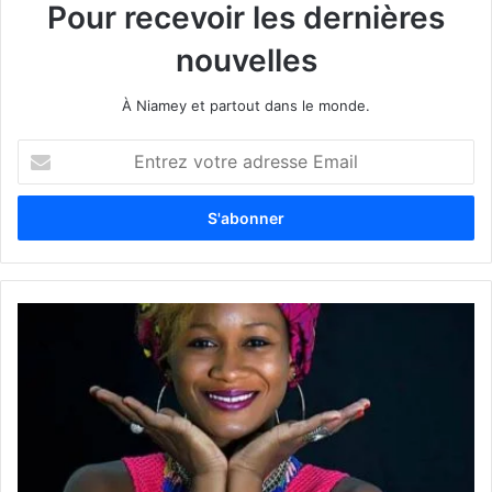
Pour recevoir les dernières
nouvelles
À Niamey et partout dans le monde.
E
n
t
r
e
z
v
o
t
r
e
a
d
r
e