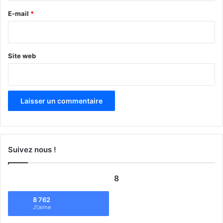
e
E-mail
*
*
Site web
Suivez nous !
8
8 762
J\'aime