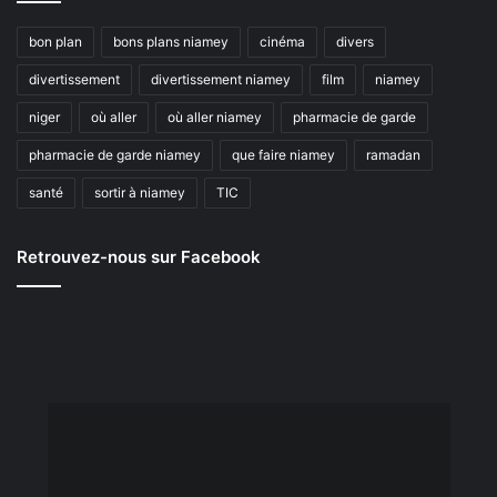
bon plan
bons plans niamey
cinéma
divers
divertissement
divertissement niamey
film
niamey
niger
où aller
où aller niamey
pharmacie de garde
pharmacie de garde niamey
que faire niamey
ramadan
santé
sortir à niamey
TIC
Retrouvez-nous sur Facebook