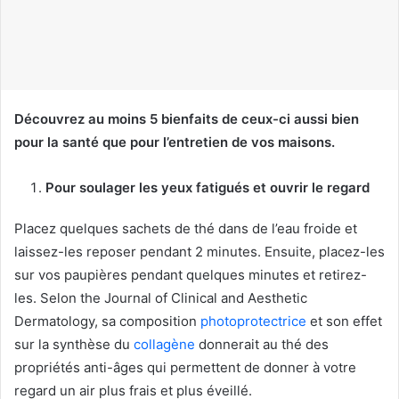
c
o
u
r
r
i
Découvrez au moins 5 bienfaits de ceux-ci aussi bien
e
pour la santé que pour l’entretien de vos maisons.
l
Pour soulager les yeux fatigués et ouvrir le regard
Placez quelques sachets de thé dans de l’eau froide et
laissez-les reposer pendant 2 minutes. Ensuite, placez-les
sur vos paupières pendant quelques minutes et retirez-
les. Selon the Journal of Clinical and Aesthetic
Dermatology, sa composition
photoprotectrice
et son effet
sur la synthèse du
collagène
donnerait au thé des
propriétés anti-âges qui permettent de donner à votre
regard un air plus frais et plus éveillé.