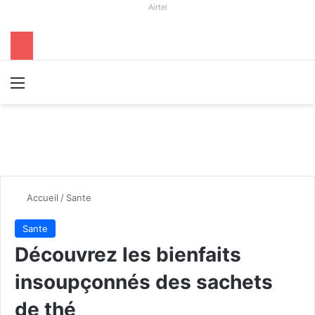
Airtel
Menu
R
Accueil
/
Sante
Sante
Découvrez les bienfaits
insoupçonnés des sachets
de thé