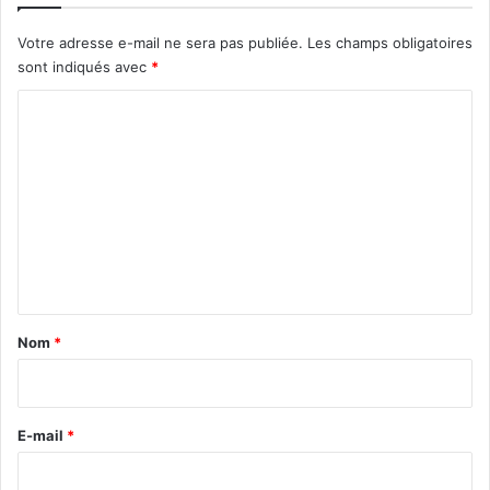
Votre adresse e-mail ne sera pas publiée.
Les champs obligatoires
sont indiqués avec
*
C
o
m
m
e
n
t
a
Nom
*
i
r
e
E-mail
*
*