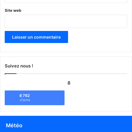
Site web
Suivez nous !
8
8 762
J\'aime
Météo