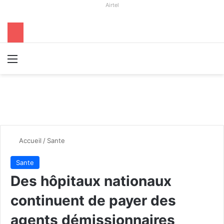
Airtel
Menu
R
Accueil
/
Sante
Sante
Des hôpitaux nationaux
continuent de payer des
agents démissionnaires