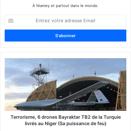
À Niamey et partout dans le monde.
E
n
t
r
e
z
v
o
t
r
e
a
d
r
e
s
s
Terrorisme, 6 drones Bayraktar TB2 de la Turquie
e
livrés au Niger (Sa puissance de feu)
E