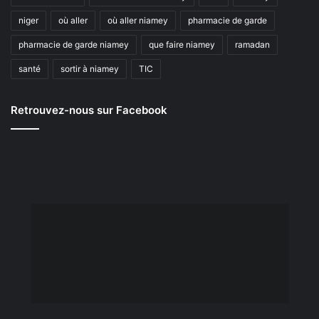
niger
où aller
où aller niamey
pharmacie de garde
pharmacie de garde niamey
que faire niamey
ramadan
santé
sortir à niamey
TIC
Retrouvez-nous sur Facebook