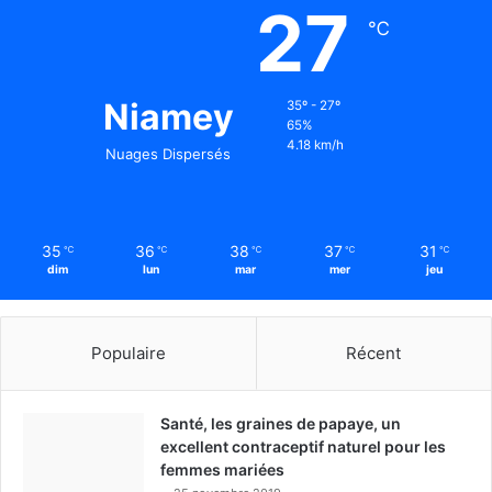
27
℃
Niamey
35º - 27º
65%
4.18 km/h
Nuages Dispersés
35
36
38
37
31
℃
℃
℃
℃
℃
dim
lun
mar
mer
jeu
Populaire
Récent
Santé, les graines de papaye, un
excellent contraceptif naturel pour les
femmes mariées