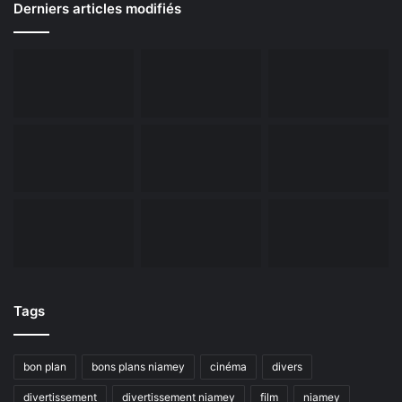
Derniers articles modifiés
Tags
bon plan
bons plans niamey
cinéma
divers
divertissement
divertissement niamey
film
niamey