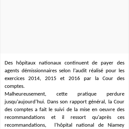
r
u
n
c
o
u
r
r
i
Des hôpitaux nationaux continuent de payer des
e
agents démissionnaires selon l’audit réalisé pour les
l
exercices 2014, 2015 et 2016 par la Cour des
comptes.
Malheureusement, cette pratique perdure
jusqu’aujourd’hui. Dans son rapport général, la Cour
des comptes a fait le suivi de la mise en oeuvre des
recommandations et il ressort qu’après ces
recommandations, l’hôpital national de Niamey