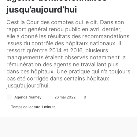
jusqu’aujourd’hui
C’est la Cour des comptes qui le dit. Dans son
rapport général rendu public en avril dernier,
elle a donné les résultats des recommandations
issues du contrôle des hôpitaux nationaux. Il
ressort qu’entre 2014 et 2016, plusieurs
manquements étaient observés notamment la
rémunération des agents ne travaillant plus
dans ces hôpitaux. Une pratique qui n’a toujours
pas été corrigée dans certains hôpitaux
jusqu’aujourd’hui.
Agenda Niamey
E
26 mai 2022
0
n
Temps de lecture 1 minute
v
o
y
e