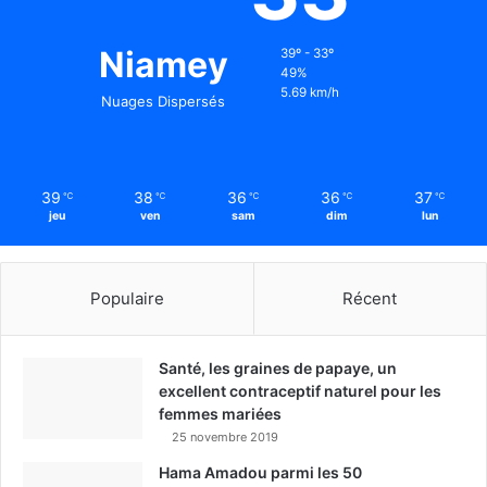
Niamey
39º - 33º
49%
5.69 km/h
Nuages Dispersés
39
38
36
36
37
℃
℃
℃
℃
℃
jeu
ven
sam
dim
lun
Populaire
Récent
Santé, les graines de papaye, un
excellent contraceptif naturel pour les
femmes mariées
25 novembre 2019
Hama Amadou parmi les 50