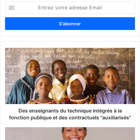
E
n
t
r
e
z
v
o
t
r
e
a
d
r
e
s
s
Des enseignants du technique intégrés à la
e
fonction publique et des contractuels "auxiliarisés"
E
m
a