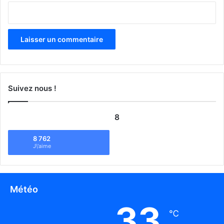
Suivez nous !
8
8 762
J\'aime
Météo
33
℃