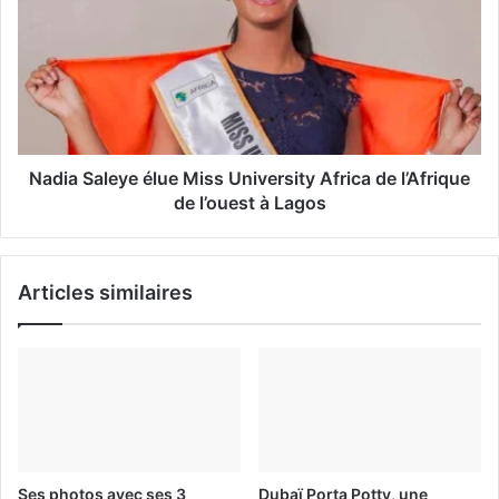
i
l
Nadia Saleye élue Miss University Africa de l’Afrique
de l’ouest à Lagos
Articles similaires
Ses photos avec ses 3
Dubaï Porta Potty, une