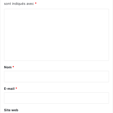
sont indiqués avec
*
C
o
m
m
e
n
t
a
Nom
*
i
r
e
E-mail
*
*
Site web