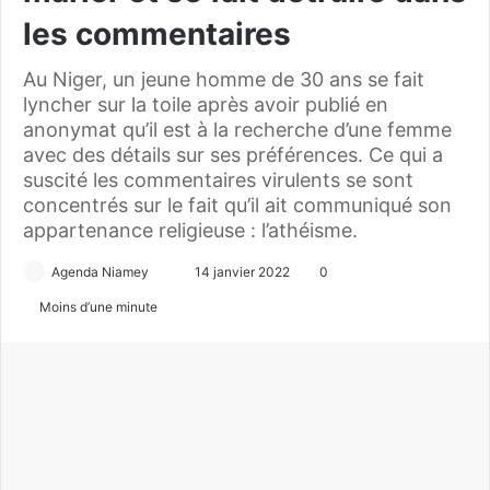
les commentaires
Au Niger, un jeune homme de 30 ans se fait
lyncher sur la toile après avoir publié en
anonymat qu’il est à la recherche d’une femme
avec des détails sur ses préférences. Ce qui a
suscité les commentaires virulents se sont
concentrés sur le fait qu’il ait communiqué son
appartenance religieuse : l’athéisme.
Agenda Niamey
E
14 janvier 2022
0
n
Moins d’une minute
v
o
y
e
r
u
n