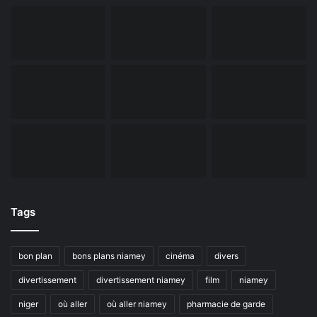
Tags
bon plan
bons plans niamey
cinéma
divers
divertissement
divertissement niamey
film
niamey
niger
où aller
où aller niamey
pharmacie de garde