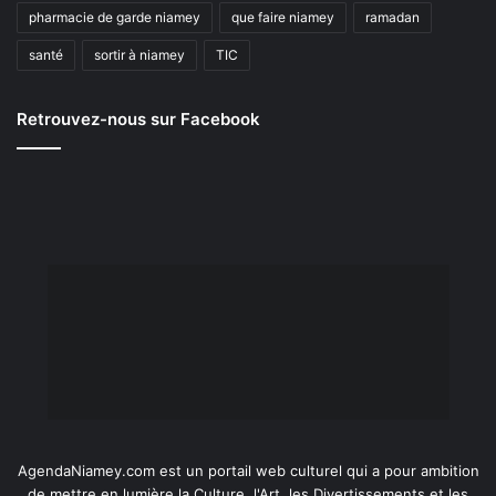
pharmacie de garde niamey
que faire niamey
ramadan
santé
sortir à niamey
TIC
Retrouvez-nous sur Facebook
AgendaNiamey.com est un portail web culturel qui a pour ambition
de mettre en lumière la Culture, l'Art, les Divertissements et les