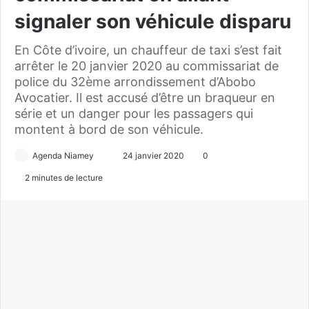
signaler son véhicule disparu
En Côte d’ivoire, un chauffeur de taxi s’est fait
arrêter le 20 janvier 2020 au commissariat de
police du 32ème arrondissement d’Abobo
Avocatier. Il est accusé d’être un braqueur en
série et un danger pour les passagers qui
montent à bord de son véhicule.
Agenda Niamey
E
24 janvier 2020
0
n
2 minutes de lecture
v
o
y
e
r
u
n
c