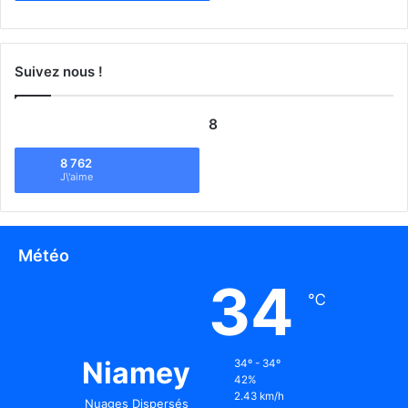
Suivez nous !
8
8 762
J\'aime
Météo
34
℃
Niamey
34º - 34º
42%
2.43 km/h
Nuages Dispersés