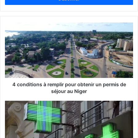
e
z
v
o
t
r
e
a
d
r
e
s
s
4 conditions à remplir pour obtenir un permis de
e
séjour au Niger
E
m
a
i
l