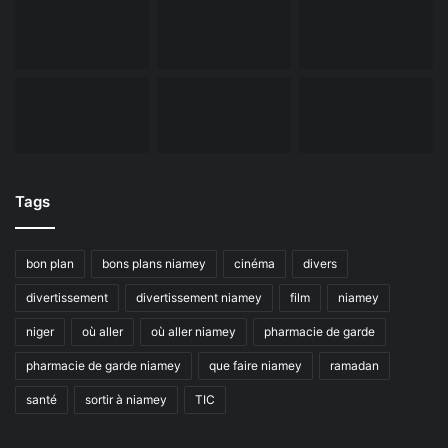
Tags
bon plan
bons plans niamey
cinéma
divers
divertissement
divertissement niamey
film
niamey
niger
où aller
où aller niamey
pharmacie de garde
pharmacie de garde niamey
que faire niamey
ramadan
santé
sortir à niamey
TIC