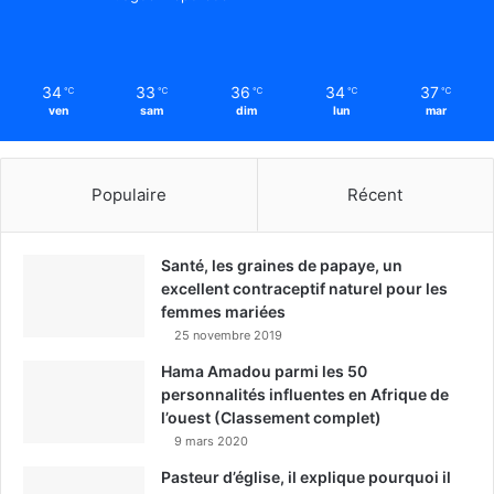
34
33
36
34
37
℃
℃
℃
℃
℃
ven
sam
dim
lun
mar
Populaire
Récent
Santé, les graines de papaye, un
excellent contraceptif naturel pour les
femmes mariées
25 novembre 2019
Hama Amadou parmi les 50
personnalités influentes en Afrique de
l’ouest (Classement complet)
9 mars 2020
Pasteur d’église, il explique pourquoi il