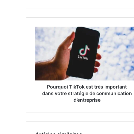
z
v
o
t
r
e
a
d
r
e
s
s
e
Pourquoi TikTok est très important
E
dans votre stratégie de communication
m
d’entreprise
a
i
l