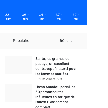
33
36
34
37
37
℃
℃
℃
℃
℃
sam
dim
lun
mar
mer
Populaire
Récent
Santé, les graines de
papaye, un excellent
contraceptif naturel pour
les femmes mariées
25 novembre 2019
Hama Amadou parmi les
50 personnalités
influentes en Afrique de
l’ouest (Classement
complet)