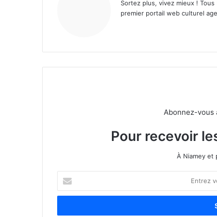
Sortez plus, vivez mieux ! Tous
premier portail web culturel age
Abonnez-vous à 
Pour recevoir le
À Niamey et 
E
n
t
r
e