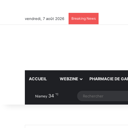
vendredi, 7 août 2026
Breaking News
ACCUEIL
WEBZINE
PHARMACIE DE GA
℃
34
Article Aléatoire
Switch skin
Niamey