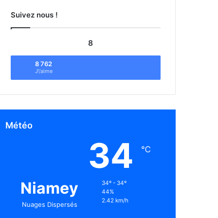
Suivez nous !
8
8 762
J\'aime
Météo
34
℃
Niamey
34º - 34º
44%
2.42 km/h
Nuages Dispersés