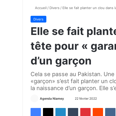
Accueil
/
Divers
/
Elle se fait planter un clou dans 
Divers
Elle se fait plan
tête pour « gara
d’un garçon
Cela se passe au Pakistan. Une m
«garçon» s’est fait planter un cl
la naissance d’un garçon. Elle s’e
Agenda Niamey
E
22 février 2022
n
Facebook
X
Linkedin
Tumblr
Pinterest
Reddit
VK
v