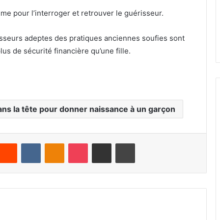
me pour l’interroger et retrouver le guérisseur.
isseurs adeptes des pratiques anciennes soufies sont
lus de sécurité financière qu’une fille.
 dans la tête pour donner naissance à un garçon
Reddit
VKontakte
Odnoklassniki
Pocket
Partager par email
Imprimer