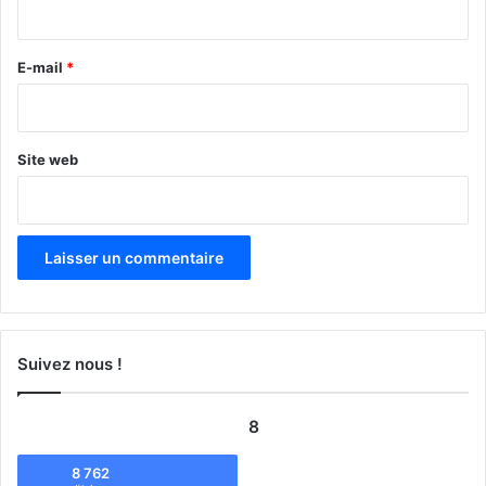
i
r
e
E-mail
*
*
Site web
Suivez nous !
8
8 762