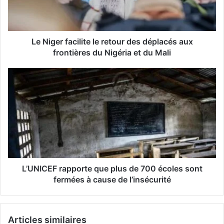
r
e
s
s
Le Niger facilite le retour des déplacés aux
e
frontières du Nigéria et du Mali
E
m
a
i
l
L’UNICEF rapporte que plus de 700 écoles sont
fermées à cause de l’insécurité
Articles similaires