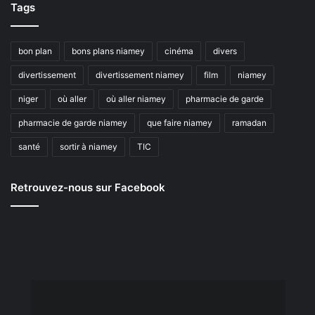
Tags
bon plan
bons plans niamey
cinéma
divers
divertissement
divertissement niamey
film
niamey
niger
où aller
où aller niamey
pharmacie de garde
pharmacie de garde niamey
que faire niamey
ramadan
santé
sortir à niamey
TIC
Retrouvez-nous sur Facebook