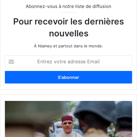
Abonnez-vous à notre liste de diffusion
Pour recevoir les dernières
nouvelles
À Niamey et partout dans le monde.
E
n
t
r
e
z
v
o
t
r
e
a
d