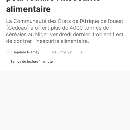
alimentaire
La Communauté des États de l’Afrique de l’ouest
(Cedeao) a offert plus de 4000 tonnes de
céréales au Niger vendredi dernier. L’objectif est
de contrer l’insécurité alimentaire.
Agenda Niamey
E
28 juin 2022
0
n
Temps de lecture 1 minute
v
o
y
e
r
u
n
c
o
u