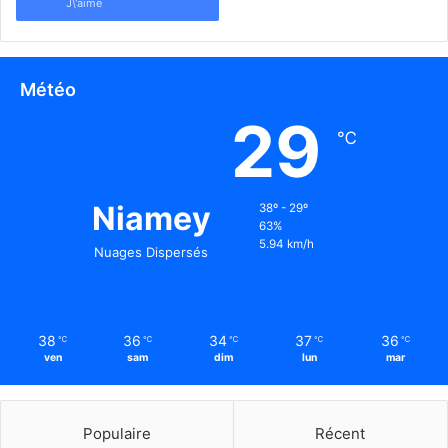
J\'aime
Météo
29
℃
Niamey
38º - 29º
63%
5.94 km/h
Nuages Dispersés
38
36
34
37
36
℃
℃
℃
℃
℃
ven
sam
dim
lun
mar
Populaire
Récent