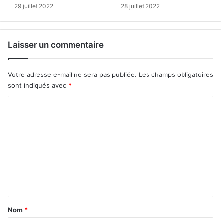
29 juillet 2022
28 juillet 2022
Laisser un commentaire
Votre adresse e-mail ne sera pas publiée.
Les champs obligatoires
sont indiqués avec
*
C
o
m
m
e
n
t
a
Nom
*