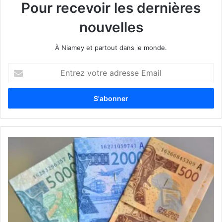
Pour recevoir les dernières
nouvelles
À Niamey et partout dans le monde.
E
n
t
r
e
z
v
o
t
r
e
a
d
r
e