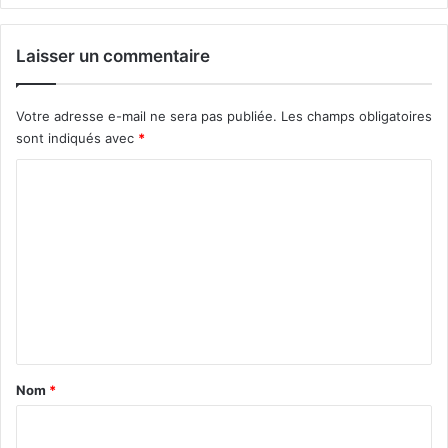
Laisser un commentaire
Votre adresse e-mail ne sera pas publiée.
Les champs obligatoires
sont indiqués avec
*
C
o
m
m
e
n
t
a
Nom
*
i
r