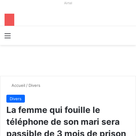
Airtel
Menu
R
Accueil
/
Divers
Divers
La femme qui fouille le
téléphone de son mari sera
passible de 3 mois de prison