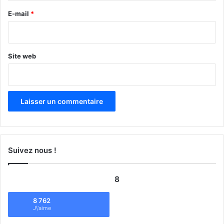
e
E-mail
*
*
Site web
Suivez nous !
8
8 762
J\'aime