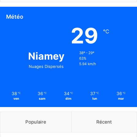
Météo
29
℃
Niamey
38º - 29º
63%
5.94 km/h
Nuages Dispersés
38
36
34
37
36
℃
℃
℃
℃
℃
ven
sam
dim
lun
mar
Populaire
Récent