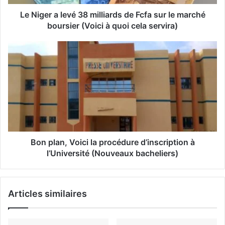
s
s
Le Niger a levé 38 milliards de Fcfa sur le marché
e
boursier (Voici à quoi cela servira)
E
m
a
i
l
Bon plan, Voici la procédure d’inscription à
l’Université (Nouveaux bacheliers)
Articles similaires