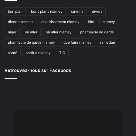
bon plan
bons plans niamey
cinéma
divers
divertissement
divertissement niamey
film
niamey
niger
où aller
où aller niamey
pharmacie de garde
pharmacie de garde niamey
que faire niamey
ramadan
santé
sortir à niamey
TIC
Retrouvez-nous sur Facebook