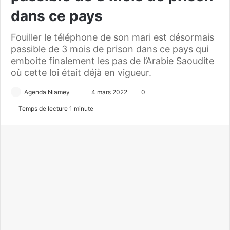
dans ce pays
Fouiller le téléphone de son mari est désormais
passible de 3 mois de prison dans ce pays qui
emboite finalement les pas de l’Arabie Saoudite
où cette loi était déjà en vigueur.
Agenda Niamey
E
4 mars 2022
0
n
Temps de lecture 1 minute
v
o
y
e
r
u
n
c
o
u