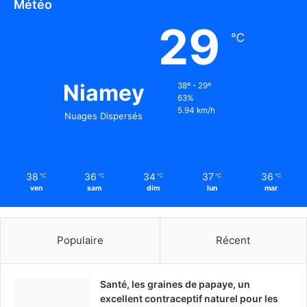
Météo
29
℃
Niamey
38º - 29º
63%
5.94 km/h
Nuages Dispersés
38
36
34
37
36
℃
℃
℃
℃
℃
ven
sam
dim
lun
mar
Populaire
Récent
Santé, les graines de papaye, un
excellent contraceptif naturel pour les