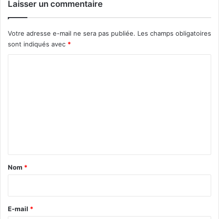
Laisser un commentaire
Votre adresse e-mail ne sera pas publiée.
Les champs obligatoires
sont indiqués avec
*
C
o
m
m
e
n
t
a
Nom
*
i
r
e
E-mail
*