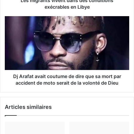
Les migrants vivent dans des conditions
e
exécrables en Libye
E
m
a
i
l
Dj Arafat avait coutume de dire que sa mort par
accident de moto serait de la volonté de Dieu
Articles similaires