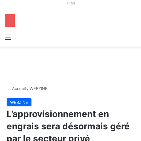
Airtel
Menu
R
Accueil
/
WEBZINE
WEBZINE
L’approvisionnement en
engrais sera désormais géré
par le secteur privé