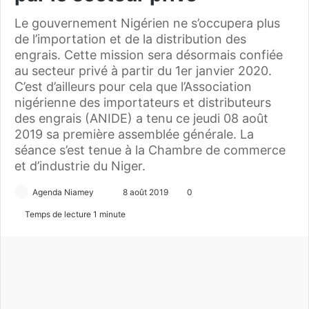
Le gouvernement Nigérien ne s’occupera plus
de l’importation et de la distribution des
engrais. Cette mission sera désormais confiée
au secteur privé à partir du 1er janvier 2020.
C’est d’ailleurs pour cela que l’Association
nigérienne des importateurs et distributeurs
des engrais (ANIDE) a tenu ce jeudi 08 août
2019 sa première assemblée générale. La
séance s’est tenue à la Chambre de commerce
et d’industrie du Niger.
Agenda Niamey
E
8 août 2019
0
n
Temps de lecture 1 minute
v
o
y
e
r
u