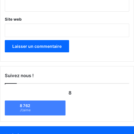
*
Site web
Suivez nous !
8
8 762
J\'aime