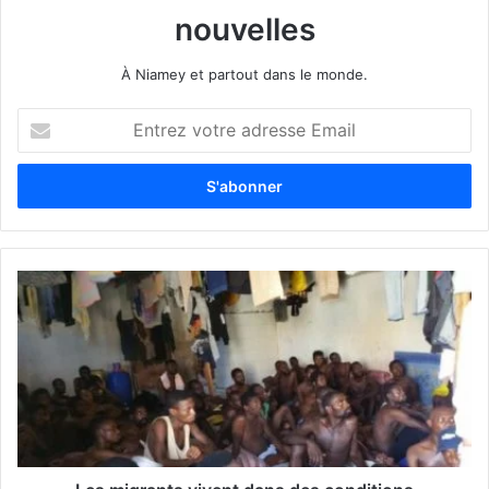
nouvelles
À Niamey et partout dans le monde.
E
n
t
r
e
z
v
o
t
r
e
a
d
r
e
s
s