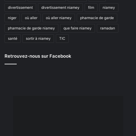
divertissement
divertissement niamey
film
niamey
niger
où aller
où aller niamey
pharmacie de garde
pharmacie de garde niamey
que faire niamey
ramadan
santé
sortir à niamey
TIC
Retrouvez-nous sur Facebook