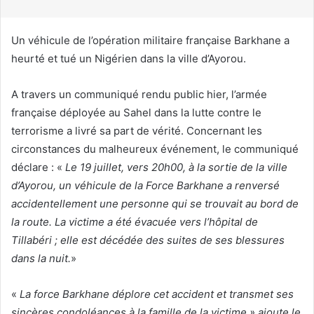
r
i
Un véhicule de l’opération militaire française Barkhane a
e
heurté et tué un Nigérien dans la ville d’Ayorou.
l
A travers un communiqué rendu public hier, l’armée
française déployée au Sahel dans la lutte contre le
terrorisme a livré sa part de vérité. Concernant les
circonstances du malheureux événement, le communiqué
déclare : «
Le 19 juillet, vers 20h00, à la sortie de la ville
d’Ayorou, un véhicule de la Force Barkhane a renversé
accidentellement une personne qui se trouvait au bord de
la route
.
La victime a été évacuée vers l’hôpital de
Tillabéri
;
elle est décédée des suites de ses blessures
dans la nui
t.
»
«
La force Barkhane déplore cet accident et transmet ses
sincères condoléances à la famille de la victime
» ajoute le