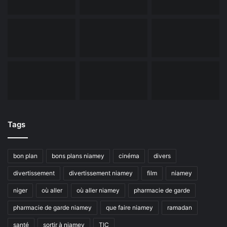
Tags
bon plan
bons plans niamey
cinéma
divers
divertissement
divertissement niamey
film
niamey
niger
où aller
où aller niamey
pharmacie de garde
pharmacie de garde niamey
que faire niamey
ramadan
santé
sortir à niamey
TIC