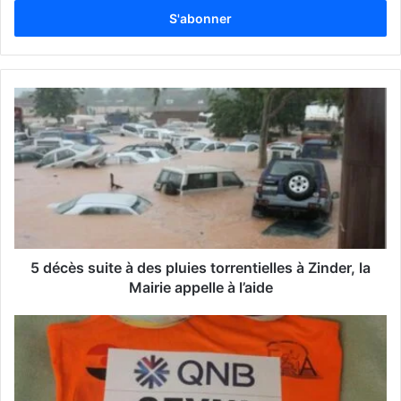
t
r
e
z
v
o
t
r
e
a
d
r
e
s
s
5 décès suite à des pluies torrentielles à Zinder, la
e
Mairie appelle à l’aide
E
m
a
i
l