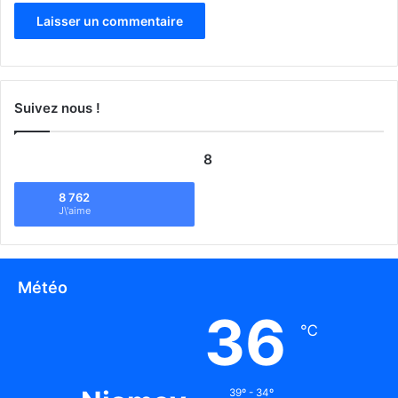
Suivez nous !
8
8 762
J\'aime
Météo
36
℃
39º - 34º