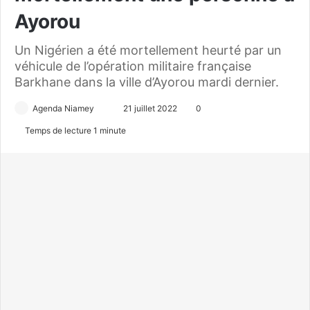
Ayorou
Un Nigérien a été mortellement heurté par un
véhicule de l’opération militaire française
Barkhane dans la ville d’Ayorou mardi dernier.
Agenda Niamey
E
21 juillet 2022
0
n
Temps de lecture 1 minute
v
o
y
e
r
u
n
c
o
u
r