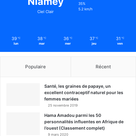
Niamey
35%
5.2 km/h
Ciel Clair
39
38
36
37
31
℃
℃
℃
℃
℃
lun
mar
mer
jeu
ven
Populaire
Récent
Santé, les graines de papaye, un
excellent contraceptif naturel pour les
femmes mariées
25 novembre 2019
Hama Amadou parmi les 50
personnalités influentes en Afrique de
l’ouest (Classement complet)
9 mars 2020