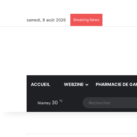
samedi, 8 août 2026
Breaking News
ACCUEIL
WEBZINE
PHARMACIE DE GA
℃
30
Article Aléatoire
Switch skin
Niamey