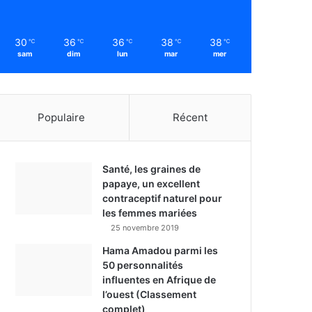
30
36
36
38
38
℃
℃
℃
℃
℃
sam
dim
lun
mar
mer
Populaire
Récent
Santé, les graines de
papaye, un excellent
contraceptif naturel pour
les femmes mariées
25 novembre 2019
Hama Amadou parmi les
50 personnalités
influentes en Afrique de
l’ouest (Classement
complet)