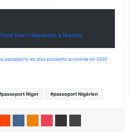
t Food bien fréquentés à Niamey
des passeports les plus puissants au monde en 2020
passeport Niger
passeport Nigérien
Reddit
VKontakte
Odnoklassniki
Pocket
Partager par email
Imprimer