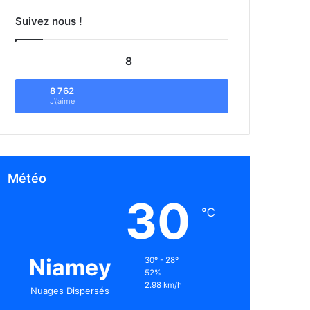
Suivez nous !
8
8 762
J\'aime
Météo
30
℃
Niamey
30º - 28º
52%
2.98 km/h
Nuages Dispersés