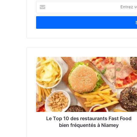
E
n
t
r
e
z
v
o
t
r
e
a
d
r
e
s
s
e
Le Top 10 des restaurants Fast Food
E
bien fréquentés à Niamey
m
a