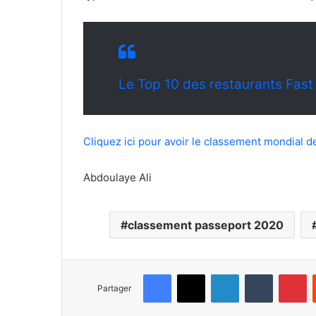
Le Top 10 des restaurants Fas
Cliquez ici pour avoir le classement mondial 
Abdoulaye Ali
classement passeport 2020
Facebook
X
Linkedin
Tumblr
Pinterest
Partager