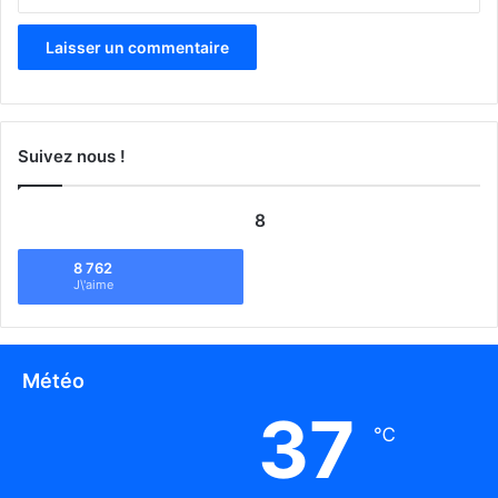
Suivez nous !
8
8 762
J\'aime
Météo
37
℃