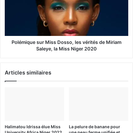
l
Polémique sur Miss Dosso, les vérités de Miriam
Saleye, la Miss Niger 2020
Articles similaires
Halimatou Idrissa élue Miss
La pelure de banane pour
University Africa Niger 2022
une peau ferme unifiée et