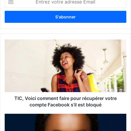
n
t
r
e
z
v
o
t
r
e
a
d
r
e
s
s
TIC, Voici comment faire pour récupérer votre
e
compte Facebook s’il est bloqué
E
m
a
i