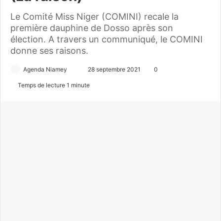
Le Comité Miss Niger (COMINI) recale la
première dauphine de Dosso après son
élection. A travers un communiqué, le COMINI
donne ses raisons.
Agenda Niamey
E
28 septembre 2021
0
n
Temps de lecture 1 minute
v
o
y
e
r
u
n
c
o
u
r