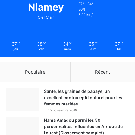
Niamey
37º - 34º
30%
3.92 km/h
Ciel Clair
37
38
34
35
37
℃
℃
℃
℃
℃
jeu
ven
sam
dim
lun
Populaire
Récent
Santé, les graines de papaye, un
excellent contraceptif naturel pour les
femmes mariées
25 novembre 2019
Hama Amadou parmi les 50
personnalités influentes en Afrique de
l’ouest (Classement complet)