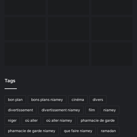
Tags
bon plan
bons plans niamey
cinéma
divers
divertissement
divertissement niamey
film
niamey
niger
où aller
où aller niamey
pharmacie de garde
pharmacie de garde niamey
que faire niamey
ramadan