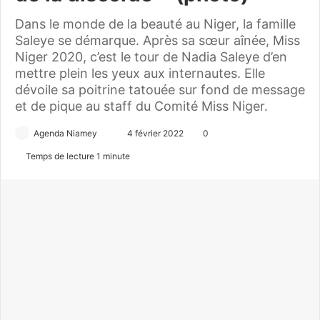
Dans le monde de la beauté au Niger, la famille
Saleye se démarque. Après sa sœur aînée, Miss
Niger 2020, c’est le tour de Nadia Saleye d’en
mettre plein les yeux aux internautes. Elle
dévoile sa poitrine tatouée sur fond de message
et de pique au staff du Comité Miss Niger.
Agenda Niamey
E
4 février 2022
0
n
Temps de lecture 1 minute
v
o
y
e
r
u
n
c
o