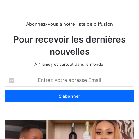
Abonnez-vous à notre liste de diffusion
Pour recevoir les dernières
nouvelles
À Niamey et partout dans le monde.
E
n
t
r
e
z
v
o
t
r