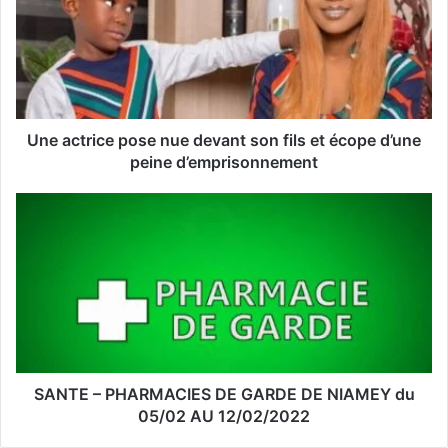
e
a
d
r
e
s
s
Une actrice pose nue devant son fils et écope d’une
e
peine d’emprisonnement
E
m
a
i
l
SANTE – PHARMACIES DE GARDE DE NIAMEY du
05/02 AU 12/02/2022