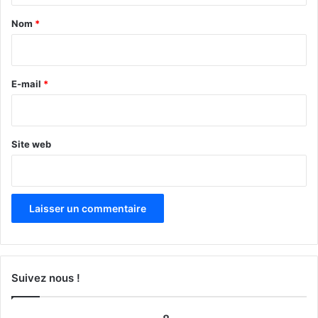
a
Nom
*
i
r
e
E-mail
*
*
Site web
Suivez nous !