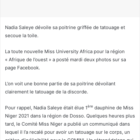
u
r
r
i
Nadia Saleye dévoile sa poitrine griffée de tatouage et
e
secoue la toile.
l
La toute nouvelle Miss University Africa pour la région
« Afrique de l’ouest » a posté mardi deux photos sur sa
page Facebook.
L’on voit une bonne partie de sa poitrine dévoilant
clairement le tatouage de la discorde.
ère
Pour rappel, Nadia Saleye était élue 1
dauphine de Miss
Niger 2021 dans la région de Dosso. Quelques heures plus
tard, le Comité Miss Niger a publié un communiqué dans
lequel il l’a recalé pour avoir un tatouage sur le corps, un