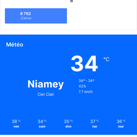
8
8 762
J\'aime
Météo
34
℃
Niamey
34º - 34º
42%
7.7 km/h
Ciel Clair
38
34
35
37
36
℃
℃
℃
℃
℃
ven
sam
dim
lun
mar