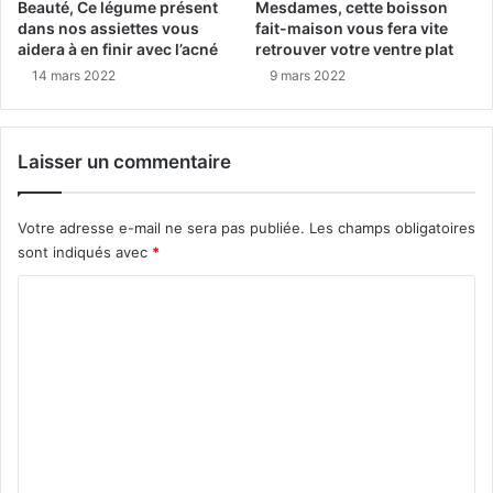
Beauté, Ce légume présent
Mesdames, cette boisson
dans nos assiettes vous
fait-maison vous fera vite
aidera à en finir avec l’acné
retrouver votre ventre plat
14 mars 2022
9 mars 2022
Laisser un commentaire
Votre adresse e-mail ne sera pas publiée.
Les champs obligatoires
sont indiqués avec
*
C
o
m
m
e
n
t