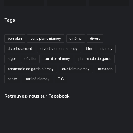
Tags
bon plan
bons plans niamey
cinéma
divers
divertissement
divertissement niamey
film
niamey
niger
où aller
où aller niamey
pharmacie de garde
pharmacie de garde niamey
que faire niamey
ramadan
santé
sortir à niamey
TIC
Retrouvez-nous sur Facebook