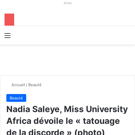
Airtel
Menu
R
Accueil
/
Beauté
Beauté
Nadia Saleye, Miss University
Africa dévoile le « tatouage
de la discorde » (photo)