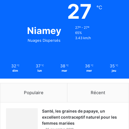
27
℃
Niamey
27º - 27º
65%
3.43 km/h
Nuages Dispersés
32
37
38
36
35
℃
℃
℃
℃
℃
dim
lun
mar
mer
jeu
Populaire
Récent
Santé, les graines de papaye, un
excellent contraceptif naturel pour les
femmes mariées