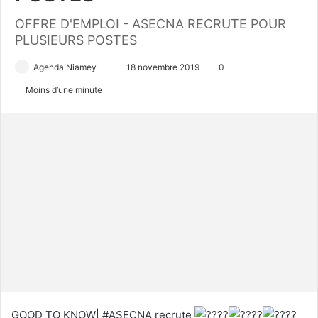
OFFRE D'EMPLOI - ASECNA RECRUTE POUR
PLUSIEURS POSTES
Agenda Niamey
E
18 novembre 2019
0
n
Moins d’une minute
v
o
y
e
r
u
n
c
o
u
r
r
i
GOOD TO KNOW| #ASECNA recrute