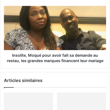
E
m
a
i
l
Insolite, Moqué pour avoir fait sa demande au
restau, les grandes marques financent leur mariage
Articles similaires