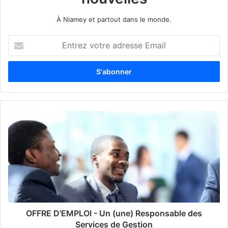
À Niamey et partout dans le monde.
E
n
t
r
e
z
v
o
t
r
e
a
d
r
e
s
s
OFFRE D'EMPLOI - Un (une) Responsable des
e
Services de Gestion