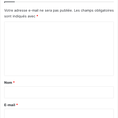
Votre adresse e-mail ne sera pas publiée.
Les champs obligatoires
sont indiqués avec
*
C
o
m
m
e
n
t
a
Nom
*
i
r
e
E-mail
*
*