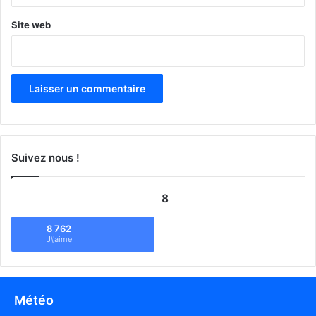
Site web
Suivez nous !
8
8 762
J\'aime
Météo