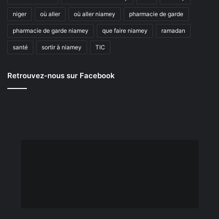
niger
où aller
où aller niamey
pharmacie de garde
pharmacie de garde niamey
que faire niamey
ramadan
santé
sortir à niamey
TIC
Retrouvez-nous sur Facebook