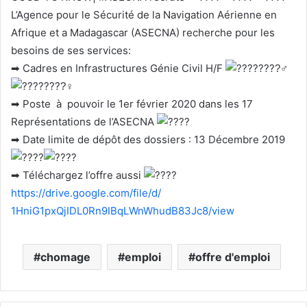
e
L’Agence pour le Sécurité de la Navigation Aérienne en
l
Afrique et a Madagascar (ASECNA) recherche pour les
besoins de ses services:
➡ Cadres en Infrastructures Génie Civil H/F
????‍♂
????‍♀
➡ Poste à pouvoir le 1er février 2020 dans les 17
Représentations de l’ASECNA
➡ Date limite de dépôt des dossiers : 13 Décembre 2019
➡ Téléchargez l’offre aussi
https://drive.google.com/file/
d/
1HniG1pxQjIDL0Rn9IBqLWnWhudB83
Jc8/view
chomage
emploi
offre d'emploi