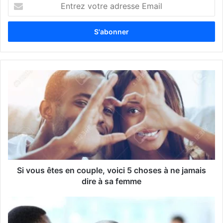
E
n
t
r
e
z
v
o
t
r
e
a
d
r
e
s
s
Si vous êtes en couple, voici 5 choses à ne jamais
e
dire à sa femme
E
m
a
i