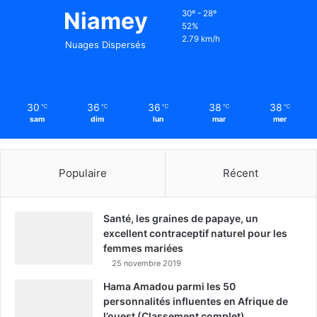
Niamey
30º - 28º
52%
2.79 km/h
Nuages Dispersés
30
36
36
38
38
℃
℃
℃
℃
℃
sam
dim
lun
mar
mer
Populaire
Récent
Santé, les graines de papaye, un
excellent contraceptif naturel pour les
femmes mariées
25 novembre 2019
Hama Amadou parmi les 50
personnalités influentes en Afrique de
l’ouest (Classement complet)