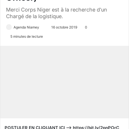
Merci Corps Niger est à la recherche d'un
Chargé de la logistique.
Agenda Niamey
E
16 octobre 2019
0
n
5 minutes de lecture
v
o
y
e
r
u
n
c
o
u
r
r
i
POSTULER EN CLIQUANT ICI —> https://bit.ly/2pnPOrC