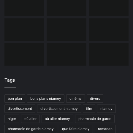
Tags
bon plan
bons plans niamey
cinéma
divers
divertissement
divertissement niamey
film
niamey
niger
où aller
où aller niamey
pharmacie de garde
pharmacie de garde niamey
que faire niamey
ramadan