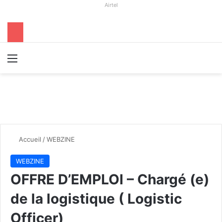
Airtel
Menu
R
Accueil
/
WEBZINE
WEBZINE
OFFRE D’EMPLOI – Chargé (e)
de la logistique ( Logistic
Officer)