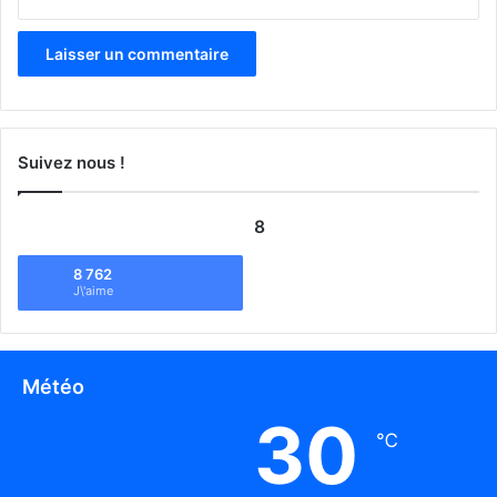
Suivez nous !
8
8 762
J\'aime
Météo
30
℃