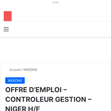
Airtel
Menu
R
Accueil
/
WEBZINE
WEBZINE
OFFRE D’EMPLOI –
CONTROLEUR GESTION –
NIGER H/F