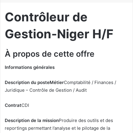
r
i
Contrôleur de
e
l
Gestion-Niger H/F
À propos de cette offre
Informations générales
Description du poste
Métier
Comptabilité / Finances /
Juridique – Contrôle de Gestion / Audit
Contrat
CDI
Description de la mission
Produire des outils et des
reportings permettant l’analyse et le pilotage de la