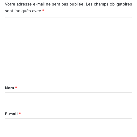
Votre adresse e-mail ne sera pas publiée.
Les champs obligatoires
sont indiqués avec
*
C
o
m
m
e
n
t
a
Nom
*
i
r
e
E-mail
*
*