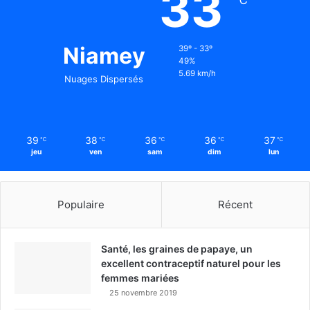
33
Niamey
39º - 33º
49%
5.69 km/h
Nuages Dispersés
39
38
36
36
37
℃
℃
℃
℃
℃
jeu
ven
sam
dim
lun
Populaire
Récent
Santé, les graines de papaye, un
excellent contraceptif naturel pour les
femmes mariées
25 novembre 2019