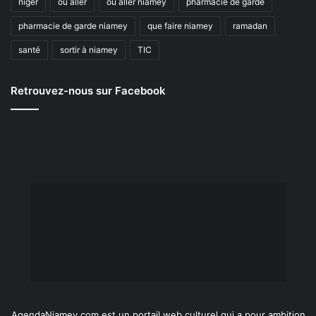
niger
où aller
où aller niamey
pharmacie de garde
pharmacie de garde niamey
que faire niamey
ramadan
santé
sortir à niamey
TIC
Retrouvez-nous sur Facebook
AgendaNiamey.com est un portail web culturel qui a pour ambition