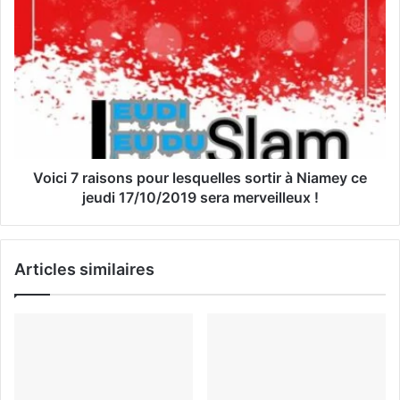
m
a
i
l
Voici 7 raisons pour lesquelles sortir à Niamey ce
jeudi 17/10/2019 sera merveilleux !
Articles similaires