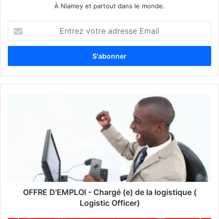
À Niamey et partout dans le monde.
E
n
t
r
e
z
v
o
t
r
e
a
d
r
e
s
s
OFFRE D'EMPLOI - Chargé (e) de la logistique (
e
Logistic Officer)
E