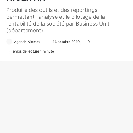
Produire des outils et des reportings
permettant l'analyse et le pilotage de la
rentabilité de la société par Business Unit
(département).
Agenda Niamey
E
16 octobre 2019
0
n
Temps de lecture 1 minute
v
o
y
e
r
u
n
c
o
u
r