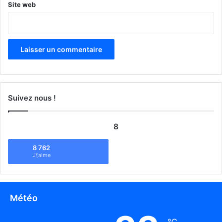
Site web
Suivez nous !
8
8 762
J\'aime
Météo
℃