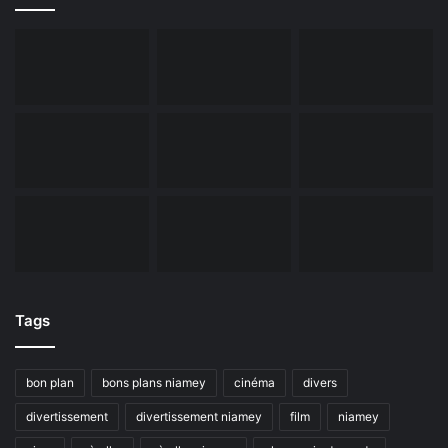
Tags
bon plan
bons plans niamey
cinéma
divers
divertissement
divertissement niamey
film
niamey