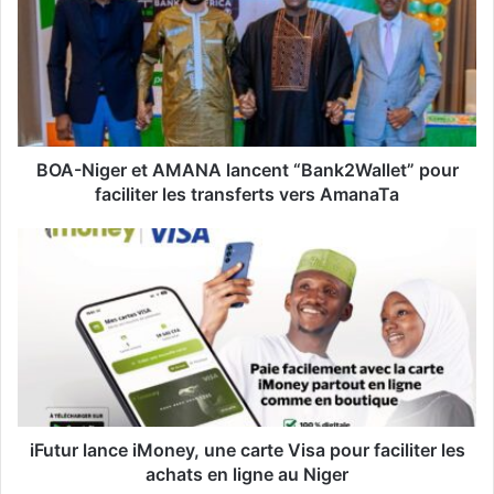
r
e
a
d
r
e
s
s
BOA-Niger et AMANA lancent “Bank2Wallet” pour
e
faciliter les transferts vers AmanaTa
E
m
a
i
l
iFutur lance iMoney, une carte Visa pour faciliter les
achats en ligne au Niger