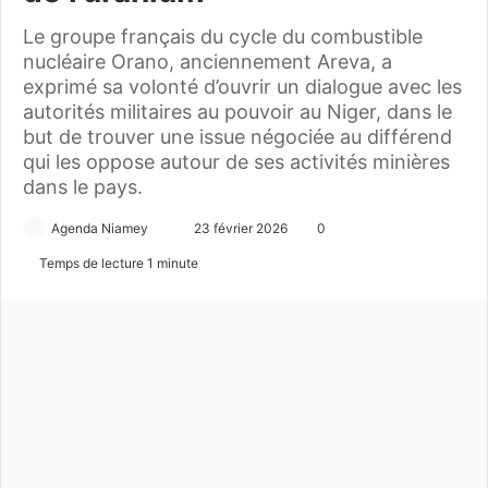
Le groupe français du cycle du combustible
nucléaire Orano, anciennement Areva, a
exprimé sa volonté d’ouvrir un dialogue avec les
autorités militaires au pouvoir au Niger, dans le
but de trouver une issue négociée au différend
qui les oppose autour de ses activités minières
dans le pays.
Agenda Niamey
E
23 février 2026
0
n
Temps de lecture 1 minute
v
o
y
e
r
u
n
c