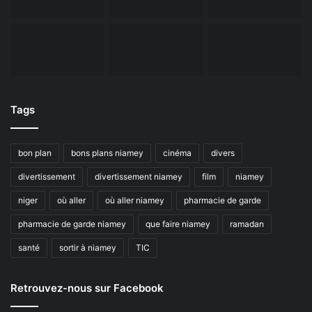
Tags
bon plan
bons plans niamey
cinéma
divers
divertissement
divertissement niamey
film
niamey
niger
où aller
où aller niamey
pharmacie de garde
pharmacie de garde niamey
que faire niamey
ramadan
santé
sortir à niamey
TIC
Retrouvez-nous sur Facebook