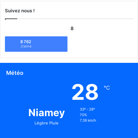
Suivez nous !
8
8 762
J\'aime
Météo
28
℃
Niamey
33º - 28º
70%
7.39 km/h
Légère Pluie