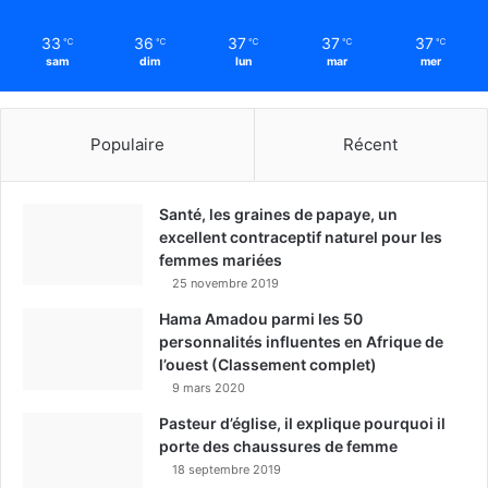
33
36
37
37
37
℃
℃
℃
℃
℃
sam
dim
lun
mar
mer
Populaire
Récent
Santé, les graines de papaye, un
excellent contraceptif naturel pour les
femmes mariées
25 novembre 2019
Hama Amadou parmi les 50
personnalités influentes en Afrique de
l’ouest (Classement complet)
9 mars 2020
Pasteur d’église, il explique pourquoi il
porte des chaussures de femme
18 septembre 2019