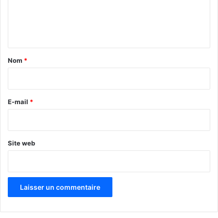
e
n
t
a
Nom
*
i
r
e
E-mail
*
*
Site web