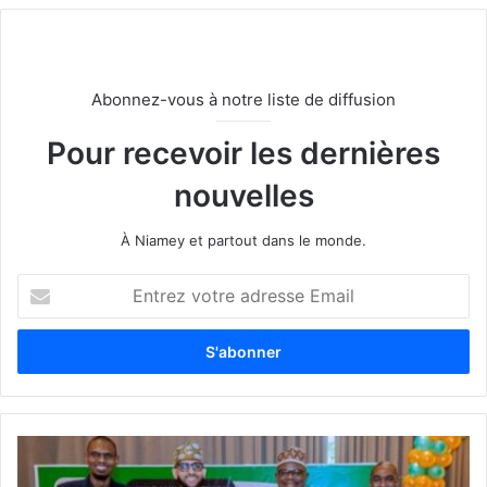
Abonnez-vous à notre liste de diffusion
Pour recevoir les dernières
nouvelles
À Niamey et partout dans le monde.
E
n
t
r
e
z
v
o
t