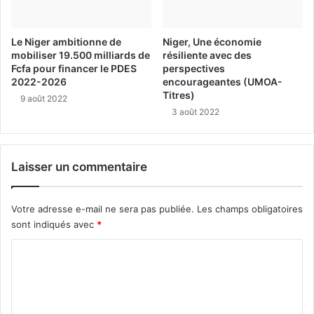
Le Niger ambitionne de
Niger, Une économie
mobiliser 19.500 milliards de
résiliente avec des
Fcfa pour financer le PDES
perspectives
2022-2026
encourageantes (UMOA-
Titres)
9 août 2022
3 août 2022
Laisser un commentaire
Votre adresse e-mail ne sera pas publiée.
Les champs obligatoires
sont indiqués avec
*
C
o
m
m