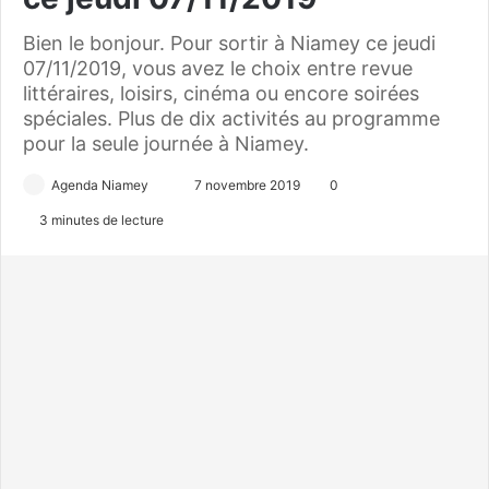
Bien le bonjour. Pour sortir à Niamey ce jeudi
07/11/2019, vous avez le choix entre revue
littéraires, loisirs, cinéma ou encore soirées
spéciales. Plus de dix activités au programme
pour la seule journée à Niamey.
Agenda Niamey
E
7 novembre 2019
0
n
3 minutes de lecture
v
o
y
e
r
u
n
c
o
u