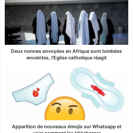
r
e
a
d
r
e
s
s
Deux nonnes envoyées en Afrique sont tombées
e
enceintes, l’Eglise catholique réagit
E
m
a
i
l
Apparition de nouveaux émojis sur Whatsapp et
voici comment les télécharger