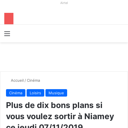
Airtel
Menu
R
Accueil
/
Cinéma
Cinéma
Loisirs
Musique
Plus de dix bons plans si
vous voulez sortir à Niamey
ce jeudi 07/11/2019