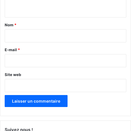
n
t
a
Nom
*
i
r
e
E-mail
*
*
Site web
Suivez nous !