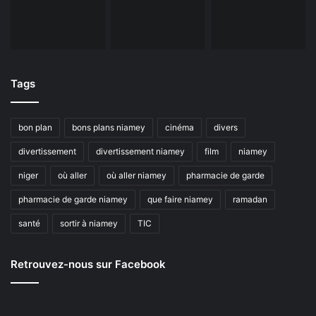
Tags
bon plan
bons plans niamey
cinéma
divers
divertissement
divertissement niamey
film
niamey
niger
où aller
où aller niamey
pharmacie de garde
pharmacie de garde niamey
que faire niamey
ramadan
santé
sortir à niamey
TIC
Retrouvez-nous sur Facebook