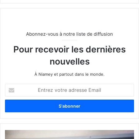
Abonnez-vous à notre liste de diffusion
Pour recevoir les dernières
nouvelles
À Niamey et partout dans le monde.
E
n
t
r
e
z
v
o
t