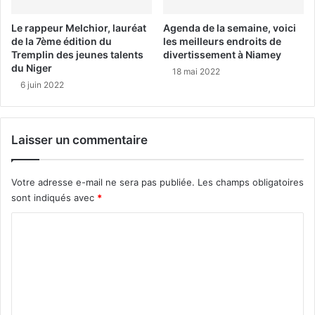
Le rappeur Melchior, lauréat
Agenda de la semaine, voici
de la 7ème édition du
les meilleurs endroits de
Tremplin des jeunes talents
divertissement à Niamey
du Niger
18 mai 2022
6 juin 2022
Laisser un commentaire
Votre adresse e-mail ne sera pas publiée.
Les champs obligatoires
sont indiqués avec
*
C
o
m
m
e