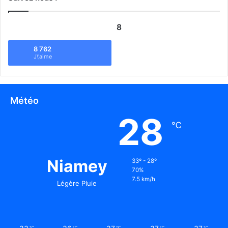
8
8 762
J\'aime
Météo
28
℃
Niamey
33º - 28º
70%
7.5 km/h
Légère Pluie
℃
℃
℃
℃
℃