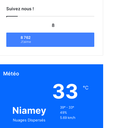
Suivez nous !
8
8 762
J\'aime
Météo
33
℃
Niamey
39º - 33º
49%
5.69 km/h
Nuages Dispersés