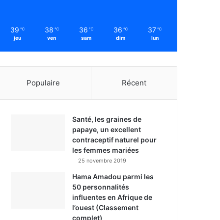
39
38
36
36
37
℃
℃
℃
℃
℃
jeu
ven
sam
dim
lun
Populaire
Récent
Santé, les graines de
papaye, un excellent
contraceptif naturel pour
les femmes mariées
25 novembre 2019
Hama Amadou parmi les
50 personnalités
influentes en Afrique de
l’ouest (Classement
complet)