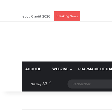
jeudi, 6 août 2026
Breaking News
ACCUEIL
WEBZINE
PHARMACIE DE GA
℃
33
Article Aléatoire
Switch skin
Niamey