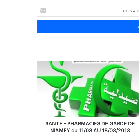
E
n
t
r
e
z
v
o
t
r
e
a
d
r
e
s
s
e
SANTE – PHARMACIES DE GARDE DE
E
NIAMEY du 11/08 AU 18/08/2018
m
a