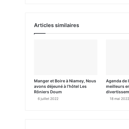
i
l
Articles similaires
Manger et Boire à Niamey, Nous
Agenda de l
avons déjeuné à l’hôtel Les
meilleurs e
Rôniers Doum
divertisse
6 juillet 2022
18 mai 202