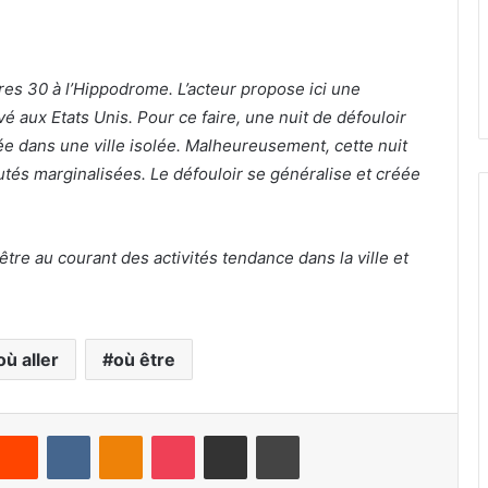
ures 30 à l’Hippodrome. L’acteur propose ici une
vé aux Etats Unis. Pour ce faire, une nuit de défouloir
née dans une ville isolée. Malheureusement, cette nuit
tés marginalisées. Le défouloir se généralise et créée
re au courant des activités tendance dans la ville et
où aller
où être
Reddit
VKontakte
Odnoklassniki
Pocket
Partager par email
Imprimer