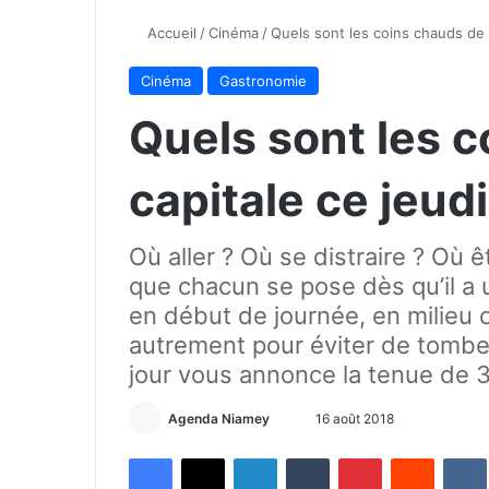
Accueil
/
Cinéma
/
Quels sont les coins chauds de 
Cinéma
Gastronomie
Quels sont les c
capitale ce jeud
Où aller ? Où se distraire ? Où ê
que chacun se pose dès qu’il a 
en début de journée, en milieu 
autrement pour éviter de tomber
jour vous annonce la tenue de 3 
Agenda Niamey
E
16 août 2018
n
Facebook
X
Linkedin
Tumblr
Pinterest
Reddit
VK
v