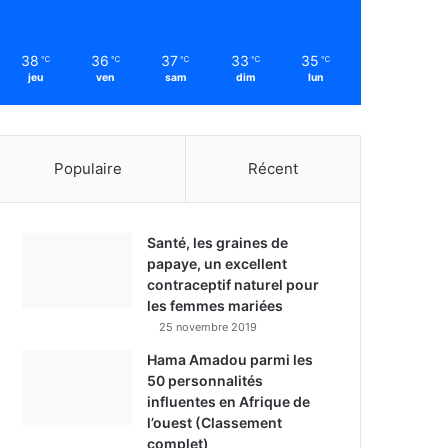
38
36
37
33
35
℃
℃
℃
℃
℃
jeu
ven
sam
dim
lun
Populaire
Récent
Santé, les graines de
papaye, un excellent
contraceptif naturel pour
les femmes mariées
25 novembre 2019
Hama Amadou parmi les
50 personnalités
influentes en Afrique de
l’ouest (Classement
complet)