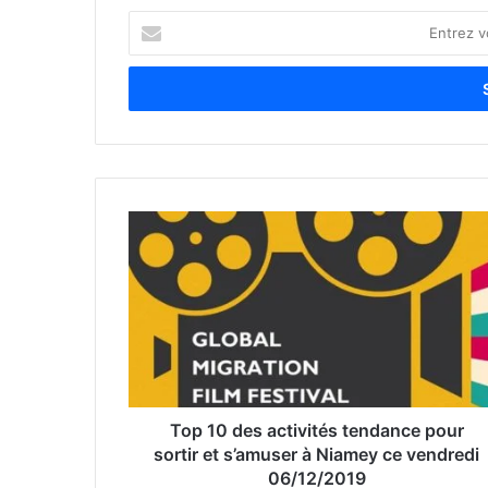
E
n
t
r
e
z
v
o
t
r
e
a
d
r
e
s
s
e
Top 10 des activités tendance pour
E
sortir et s’amuser à Niamey ce vendredi
m
06/12/2019
a