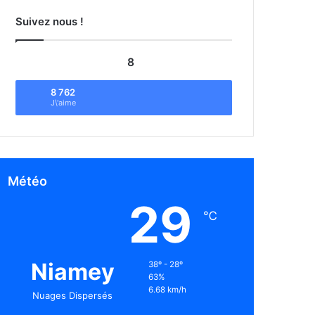
Suivez nous !
8
8 762
J\'aime
Météo
29
℃
Niamey
38º - 28º
63%
6.68 km/h
Nuages Dispersés