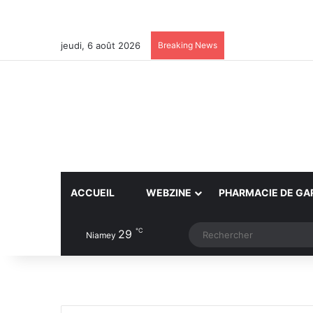
jeudi, 6 août 2026
Breaking News
ACCUEIL
WEBZINE
PHARMACIE DE GA
℃
29
Article Aléatoire
Switch skin
Niamey