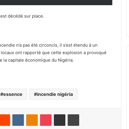
 est décédé sur place.
incendie n’a pas été circoncis, il s’est étendu à un
 locaux ont rapporté que cette explosion a provoqué
e la capitale économique du Nigéria.
essence
incendie nigéria
Reddit
VKontakte
Odnoklassniki
Pocket
Partager par email
Imprimer