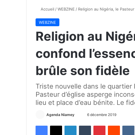
Accueil
/
WEBZINE
/
Religion au Nigéria, le Pasteur
WEBZINE
Religion au Nigér
confond l’essenc
brûle son fidèle
Triste nouvelle dans le quartie
Pasteur d’église asperge incon
lieu et place d’eau bénite. Le fid
Agenda Niamey
E
6 décembre 2019
n
Facebook
X
Linkedin
Tumblr
Pinterest
Reddit
VK
v