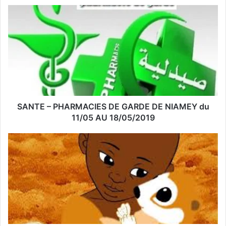
o
t
r
e
a
d
r
e
s
s
SANTE – PHARMACIES DE GARDE DE NIAMEY du
e
11/05 AU 18/05/2019
E
m
a
i
l