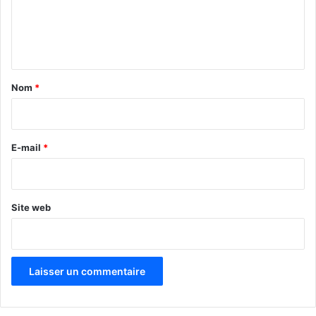
e
n
t
a
Nom
*
i
r
e
E-mail
*
*
Site web