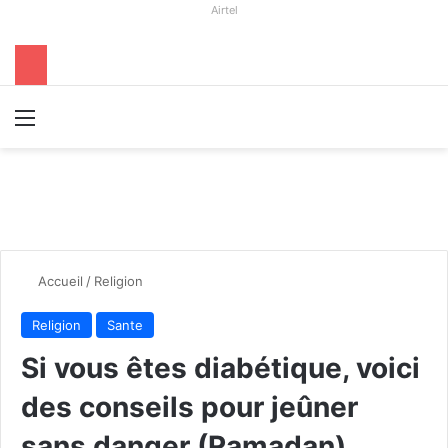
Airtel
Menu
R
Accueil
/
Religion
Religion
Sante
Si vous êtes diabétique, voici
des conseils pour jeûner
sans danger (Ramadan)