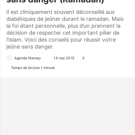
Il est cliniquement souvent déconseillé aux
diabétiques de jeûner durant le ramadan. Mais
la foi étant personnelle, plus d’un prennent la
décision de respecter cet important pilier de
l’islam. Voici des conseils pour réussir votre
jeûne sans danger.
Agenda Niamey
E
14 mai 2019
0
n
Temps de lecture 1 minute
v
o
y
e
r
u
n
c
o