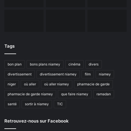
Tags
bon plan
bons plans niamey
cinéma
divers
divertissement
divertissement niamey
film
niamey
niger
où aller
où aller niamey
pharmacie de garde
pharmacie de garde niamey
que faire niamey
ramadan
santé
sortir à niamey
TIC
Retrouvez-nous sur Facebook