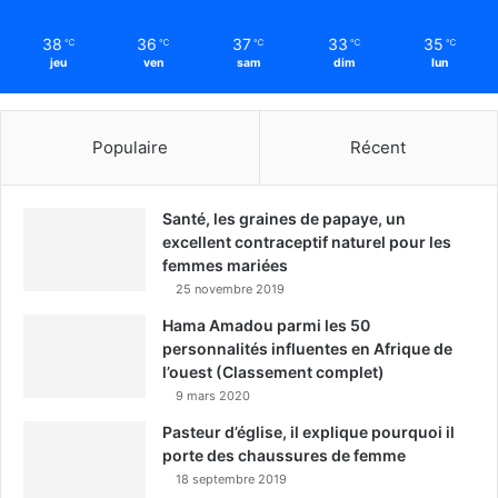
38
36
37
33
35
℃
℃
℃
℃
℃
jeu
ven
sam
dim
lun
Populaire
Récent
Santé, les graines de papaye, un
excellent contraceptif naturel pour les
femmes mariées
25 novembre 2019
Hama Amadou parmi les 50
personnalités influentes en Afrique de
l’ouest (Classement complet)
9 mars 2020
Pasteur d’église, il explique pourquoi il
porte des chaussures de femme
18 septembre 2019