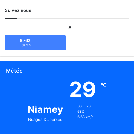
Suivez nous !
8
8 762
J\'aime
Météo
29
℃
Niamey
38º - 28º
63%
6.68 km/h
Nuages Dispersés