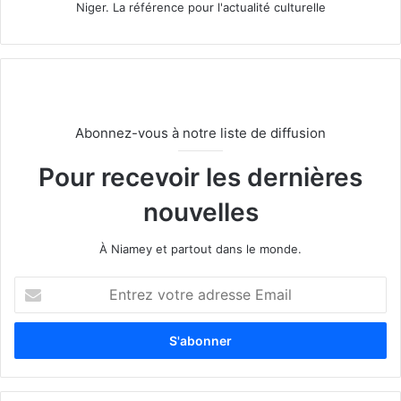
Niger. La référence pour l'actualité culturelle
Abonnez-vous à notre liste de diffusion
Pour recevoir les dernières
nouvelles
À Niamey et partout dans le monde.
E
n
t
r
e
z
v