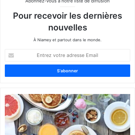
Abonnez-vous à notre liste de diffusion
Pour recevoir les dernières
nouvelles
À Niamey et partout dans le monde.
E
n
t
r
e
z
v
o
t
r
e
a
d
r