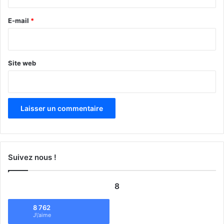
r
e
E-mail
*
*
Site web
Suivez nous !
8
8 762
J\'aime