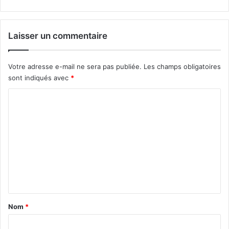
Laisser un commentaire
Votre adresse e-mail ne sera pas publiée.
Les champs obligatoires
sont indiqués avec
*
C
o
m
m
e
n
t
a
Nom
*
i