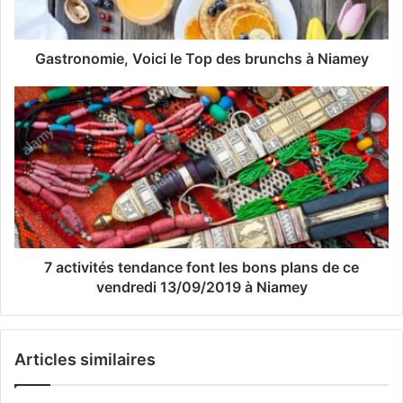
e
s
s
Gastronomie, Voici le Top des brunchs à Niamey
e
E
m
a
i
l
7 activités tendance font les bons plans de ce
vendredi 13/09/2019 à Niamey
Articles similaires