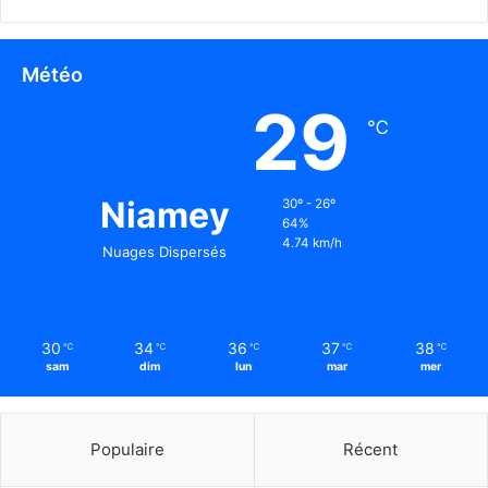
Météo
29
℃
Niamey
30º - 26º
64%
4.74 km/h
Nuages Dispersés
30
34
36
37
38
℃
℃
℃
℃
℃
sam
dim
lun
mar
mer
Populaire
Récent