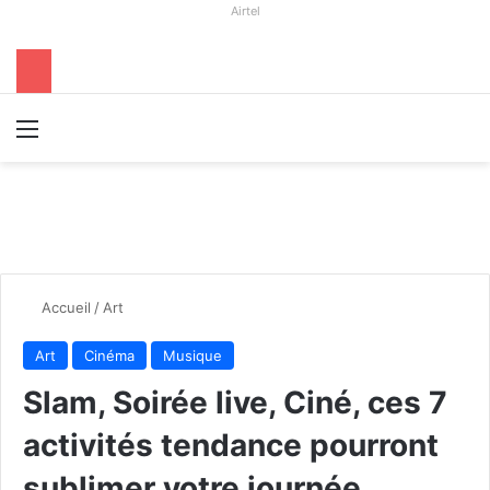
Airtel
Menu
R
Accueil
/
Art
Art
Cinéma
Musique
Slam, Soirée live, Ciné, ces 7
activités tendance pourront
sublimer votre journée