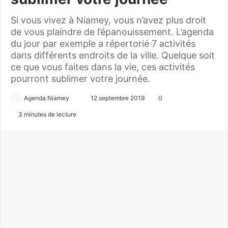
Si vous vivez à Niamey, vous n’avez plus droit
de vous plaindre de l’épanouissement. L’agenda
du jour par exemple a répertorié 7 activités
dans différents endroits de la ville. Quelque soit
ce que vous faites dans la vie, ces activités
pourront sublimer votre journée.
Agenda Niamey
E
12 septembre 2019
0
n
3 minutes de lecture
v
o
y
e
r
u
n
c
o