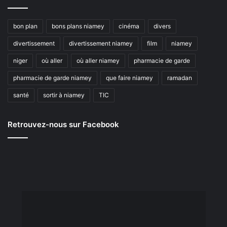
bon plan
bons plans niamey
cinéma
divers
divertissement
divertissement niamey
film
niamey
niger
où aller
où aller niamey
pharmacie de garde
pharmacie de garde niamey
que faire niamey
ramadan
santé
sortir à niamey
TIC
Retrouvez-nous sur Facebook