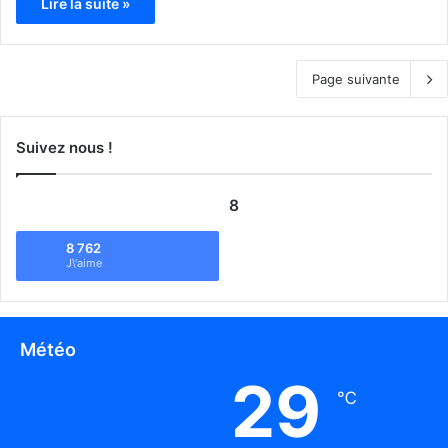
Lire la suite »
Page suivante
Suivez nous !
8
8 762
J\'aime
Météo
29
℃