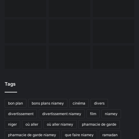
Tags
bon plan
bons plans niamey
cinéma
divers
divertissement
divertissement niamey
film
niamey
niger
où aller
où aller niamey
pharmacie de garde
pharmacie de garde niamey
que faire niamey
ramadan