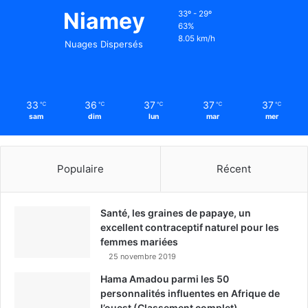
Niamey
33º - 29º
63%
8.05 km/h
Nuages Dispersés
33
36
37
37
37
℃
℃
℃
℃
℃
sam
dim
lun
mar
mer
Populaire
Récent
Santé, les graines de papaye, un
excellent contraceptif naturel pour les
femmes mariées
25 novembre 2019
Hama Amadou parmi les 50
personnalités influentes en Afrique de
l’ouest (Classement complet)