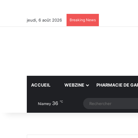
jeudi, 6 août 2026
Breaking News
ACCUEIL
WEBZINE
PHARMACIE DE GA
℃
36
Article Aléatoire
Switch skin
Niamey