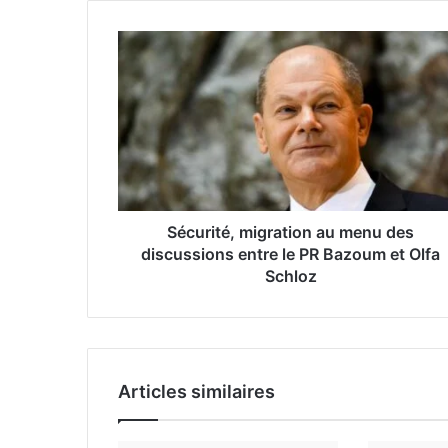
o
t
r
e
a
d
r
e
s
s
e
Sécurité, migration au menu des
E
discussions entre le PR Bazoum et Olfa
m
Schloz
a
i
l
Articles similaires