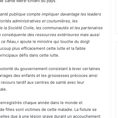
de Santé Mère-Enfant du pays.
 Santé publique compte impliquer davantage les leaders
utorités administratives et coutumières, les
de la Société Civile, les communautés et les partenaires
on conséquente des ressources extérieures mais aussi
ce fléau,
» ajoute le ministre qui touche du doigt
coup plus efficacement cette lutte et la faible
ncipaux défis dans cette lutte.
a volonté du gouvernement consistant à lever certaines
mariages des enfants et les grossesses précoces ainsi
recours tardif aux centres de santé avec leur
ale.
t enregistrés chaque année dans le monde et
e filles sont victimes de cette maladie. La fistule se
s selles due à une lésion grave durant un accouchement