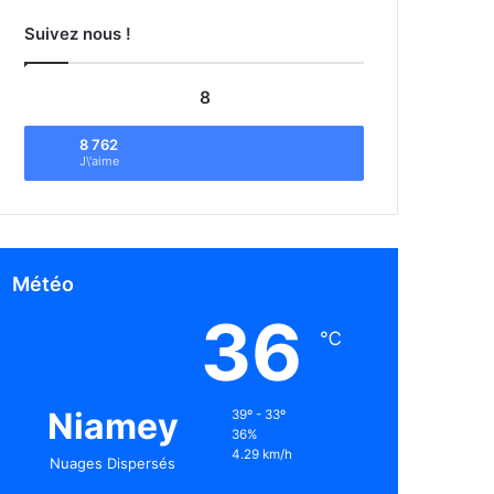
Suivez nous !
8
8 762
J\'aime
Météo
36
℃
Niamey
39º - 33º
36%
4.29 km/h
Nuages Dispersés