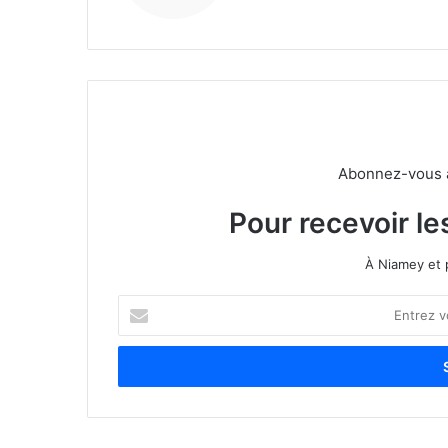
Abonnez-vous à 
Pour recevoir le
À Niamey et 
E
n
t
r
e
z
v