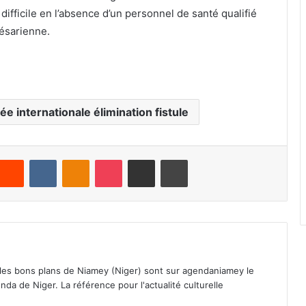
 difficile en l’absence d’un personnel de santé qualifié
ésarienne.
ée internationale élimination fistule
Reddit
VKontakte
Odnoklassniki
Pocket
Partager par email
Imprimer
 les bons plans de Niamey (Niger) sont sur agendaniamey le
nda de Niger. La référence pour l'actualité culturelle