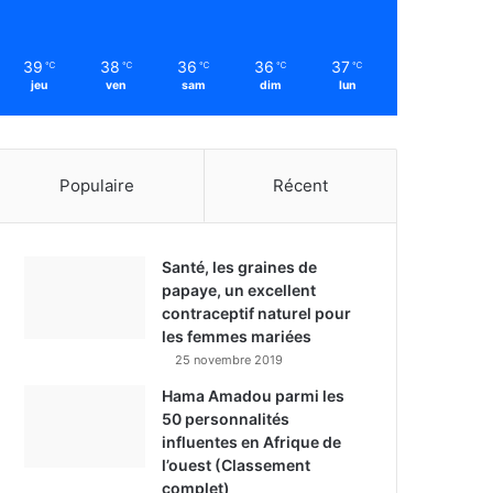
39
38
36
36
37
℃
℃
℃
℃
℃
jeu
ven
sam
dim
lun
Populaire
Récent
Santé, les graines de
papaye, un excellent
contraceptif naturel pour
les femmes mariées
25 novembre 2019
Hama Amadou parmi les
50 personnalités
influentes en Afrique de
l’ouest (Classement
complet)