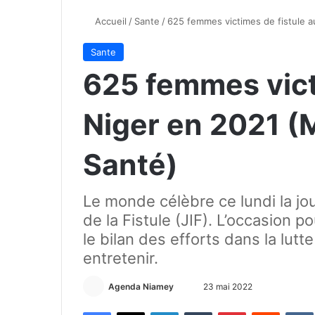
Accueil
/
Sante
/
625 femmes victimes de fistule a
Sante
625 femmes vict
Niger en 2021 (M
Santé)
Le monde célèbre ce lundi la jou
de la Fistule (JIF). L’occasion po
le bilan des efforts dans la lutt
entretenir.
Agenda Niamey
E
23 mai 2022
n
Facebook
X
Linkedin
Tumblr
Pinterest
Reddit
VK