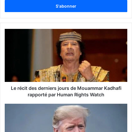
t
r
e
z
v
o
t
r
e
a
d
r
e
s
s
Le récit des derniers jours de Mouammar Kadhafi
e
rapporté par Human Rights Watch
E
m
a
i
l