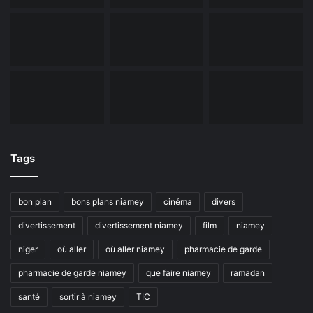
Tags
bon plan
bons plans niamey
cinéma
divers
divertissement
divertissement niamey
film
niamey
niger
où aller
où aller niamey
pharmacie de garde
pharmacie de garde niamey
que faire niamey
ramadan
santé
sortir à niamey
TIC