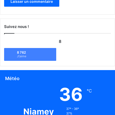
Suivez nous !
8
8 762
J\'aime
Météo
36
℃
Niamey
37º - 36º
37%