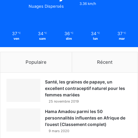
3.36 km/h
Nuages Dispersés
37
34
36
34
37
℃
℃
℃
℃
℃
ven
sam
dim
lun
mar
Populaire
Récent
Santé, les graines de papaye, un
excellent contraceptif naturel pour les
femmes mariées
25 novembre 2019
Hama Amadou parmi les 50
personnalités influentes en Afrique de
l’ouest (Classement complet)
9 mars 2020