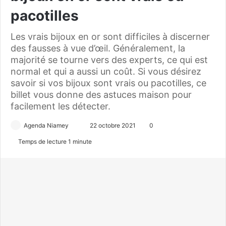
pacotilles
Les vrais bijoux en or sont difficiles à discerner
des fausses à vue d’œil. Généralement, la
majorité se tourne vers des experts, ce qui est
normal et qui a aussi un coût. Si vous désirez
savoir si vos bijoux sont vrais ou pacotilles, ce
billet vous donne des astuces maison pour
facilement les détecter.
Agenda Niamey
E
22 octobre 2021
0
n
Temps de lecture 1 minute
v
o
y
e
r
u
n