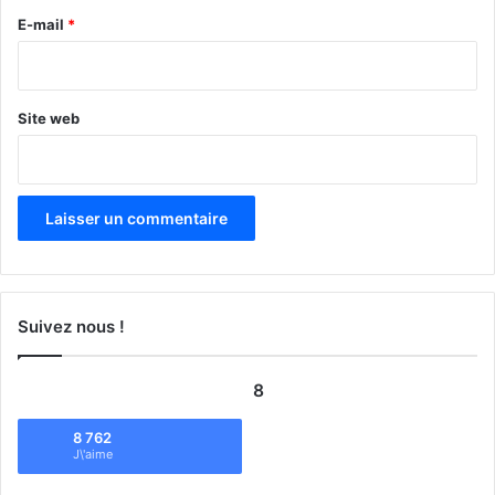
e
E-mail
*
*
Site web
Suivez nous !
8
8 762
J\'aime