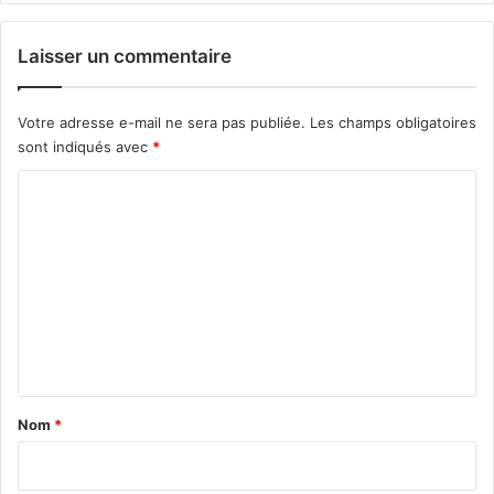
Laisser un commentaire
Votre adresse e-mail ne sera pas publiée.
Les champs obligatoires
sont indiqués avec
*
C
o
m
m
e
n
t
a
Nom
*
i
r