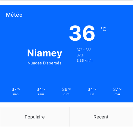
Météo
36
℃
Niamey
37º - 36º
37%
3.36 km/h
Nuages Dispersés
37
34
36
34
37
℃
℃
℃
℃
℃
ven
sam
dim
lun
mar
Populaire
Récent