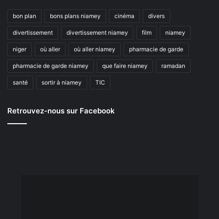
bon plan
bons plans niamey
cinéma
divers
divertissement
divertissement niamey
film
niamey
niger
où aller
où aller niamey
pharmacie de garde
pharmacie de garde niamey
que faire niamey
ramadan
santé
sortir à niamey
TIC
Retrouvez-nous sur Facebook