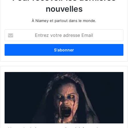
nouvelles
À Niamey et partout dans le monde.
E
n
t
r
e
z
v
o
t
r
e
a
d
r
e
s