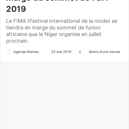
2019
Le FIMA (Festival international de la mode) se
tiendra en marge du sommet de l’union
africaine que le Niger organise en juillet
prochain.
Agenda Niamey
E
23 mai 2019
0
Moins d’une minute
n
v
o
y
e
r
u
n
c
o
u