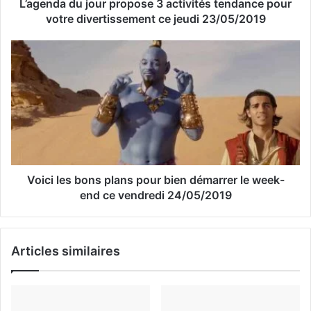
s
L’agenda du jour propose 3 activités tendance pour
e
votre divertissement ce jeudi 23/05/2019
E
m
a
i
l
Voici les bons plans pour bien démarrer le week-
end ce vendredi 24/05/2019
Articles similaires