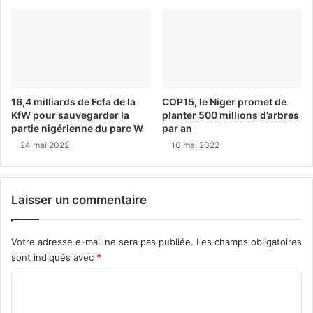
16,4 milliards de Fcfa de la
COP15, le Niger promet de
KfW pour sauvegarder la
planter 500 millions d’arbres
partie nigérienne du parc W
par an
24 mai 2022
10 mai 2022
Laisser un commentaire
Votre adresse e-mail ne sera pas publiée.
Les champs obligatoires
sont indiqués avec
*
C
o