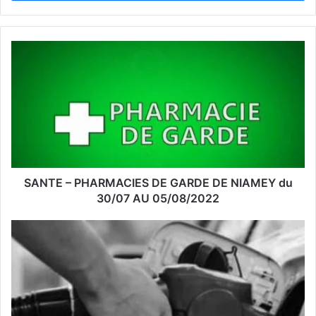
e
z
v
o
t
r
e
a
d
r
e
s
s
SANTE – PHARMACIES DE GARDE DE NIAMEY du
e
30/07 AU 05/08/2022
E
m
a
i
l