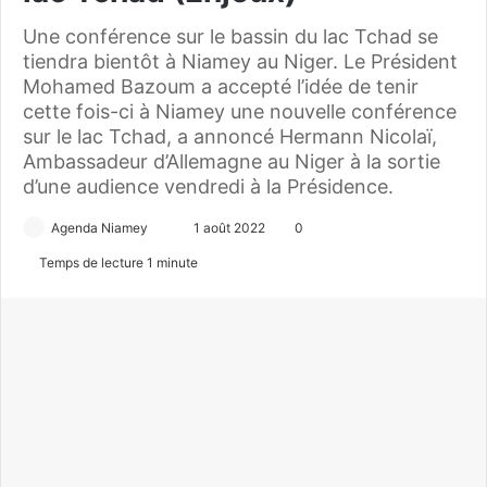
Une conférence sur le bassin du lac Tchad se
tiendra bientôt à Niamey au Niger. Le Président
Mohamed Bazoum a accepté l’idée de tenir
cette fois-ci à Niamey une nouvelle conférence
sur le lac Tchad, a annoncé Hermann Nicolaï,
Ambassadeur d’Allemagne au Niger à la sortie
d’une audience vendredi à la Présidence.
Agenda Niamey
E
1 août 2022
0
n
Temps de lecture 1 minute
v
o
y
e
r
u
n
c