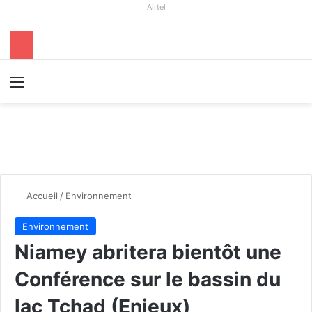
Airtel
Menu
R
Accueil
/
Environnement
Environnement
Niamey abritera bientôt une
Conférence sur le bassin du
lac Tchad (Enjeux)