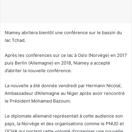
o
u
r
r
i
Niamey abritera bientôt une conférence sur le bassin du
e
lac Tchad.
l
Après les conférences sur ce lac à Oslo (Norvège) en 2017
puis Berlin (Allemagne) en 2018, Niamey a accepté
d’abriter la nouvelle conférence.
La nouvelle a été donnée vendredi par Hermann Nicolaï,
Ambassadeur d’Allemagne au Niger après avoir rencontré
le Président Mohamed Bazoum.
Le diplomate allemand représentait à cette audience son
pays, la Norvège et des organisations comme le PNUD et
OCHA qui portent cette volonté d’organiser une nouvelle