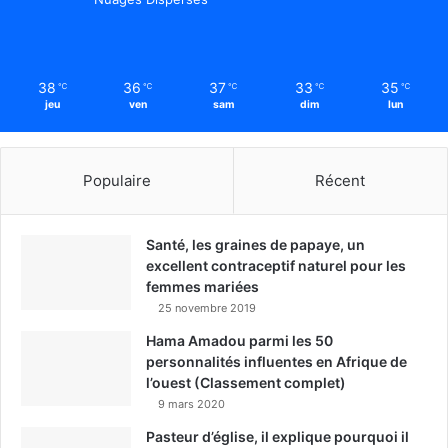
38
36
37
33
35
℃
℃
℃
℃
℃
jeu
ven
sam
dim
lun
Populaire
Récent
Santé, les graines de papaye, un
excellent contraceptif naturel pour les
femmes mariées
25 novembre 2019
Hama Amadou parmi les 50
personnalités influentes en Afrique de
l’ouest (Classement complet)
9 mars 2020
Pasteur d’église, il explique pourquoi il