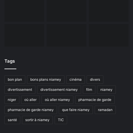
Tags
bon plan
bons plans niamey
cinéma
divers
divertissement
divertissement niamey
film
niamey
niger
où aller
où aller niamey
pharmacie de garde
pharmacie de garde niamey
que faire niamey
ramadan
santé
sortir à niamey
TIC