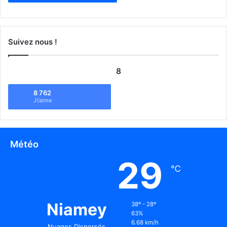
Suivez nous !
8
8 762
J\'aime
Météo
29
℃
Niamey
38º - 28º
63%
6.68 km/h
Nuages Dispersés