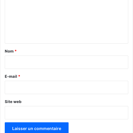
m
m
e
n
t
a
Nom
*
i
r
e
E-mail
*
*
Site web