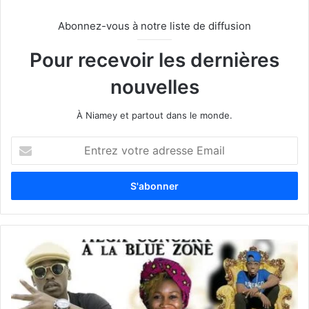
Abonnez-vous à notre liste de diffusion
Pour recevoir les dernières
nouvelles
À Niamey et partout dans le monde.
E
n
t
r
e
z
v
o
t
r
e
a