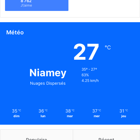
8 762
J\'aime
Météo
27
℃
Niamey
35º - 27º
63%
4.25 km/h
Nuages Dispersés
35
36
38
37
31
℃
℃
℃
℃
℃
dim
lun
mar
mer
jeu
Populaire
Récent