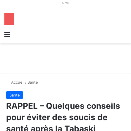
Airtel
Menu
R
Accueil
/
Sante
Sante
RAPPEL – Quelques conseils
pour éviter des soucis de
santé après la Tabaski