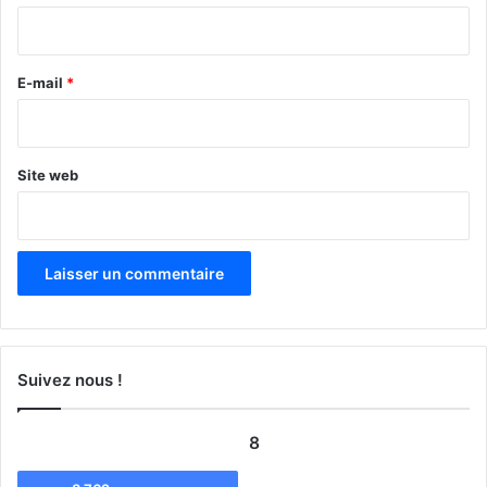
i
r
e
E-mail
*
*
Site web
Suivez nous !
8