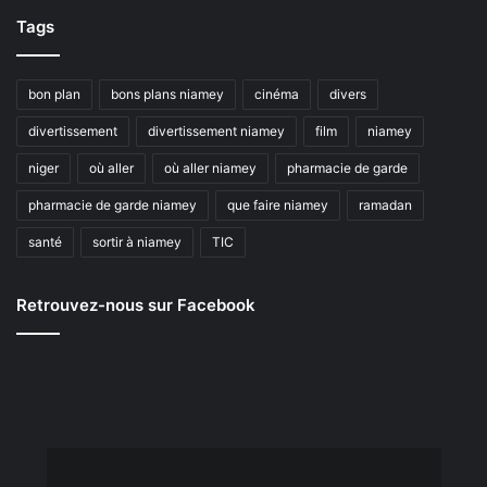
Tags
bon plan
bons plans niamey
cinéma
divers
divertissement
divertissement niamey
film
niamey
niger
où aller
où aller niamey
pharmacie de garde
pharmacie de garde niamey
que faire niamey
ramadan
santé
sortir à niamey
TIC
Retrouvez-nous sur Facebook