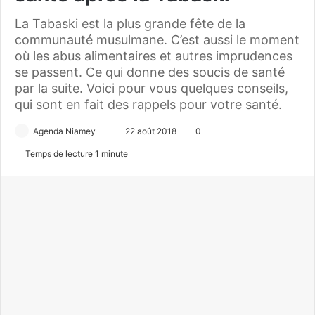
La Tabaski est la plus grande fête de la
communauté musulmane. C’est aussi le moment
où les abus alimentaires et autres imprudences
se passent. Ce qui donne des soucis de santé
par la suite. Voici pour vous quelques conseils,
qui sont en fait des rappels pour votre santé.
Agenda Niamey
E
22 août 2018
0
n
Temps de lecture 1 minute
v
o
y
e
r
u
n
c
o