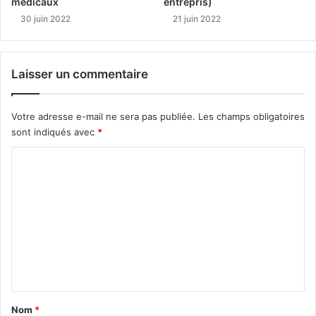
médicaux
entrepris)
30 juin 2022
21 juin 2022
Laisser un commentaire
Votre adresse e-mail ne sera pas publiée.
Les champs obligatoires
sont indiqués avec
*
C
o
m
m
e
n
t
a
Nom
*