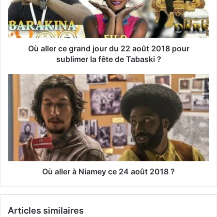
d
r
e
s
s
Où aller ce grand jour du 22 août 2018 pour
e
sublimer la fête de Tabaski ?
E
m
a
i
l
Où aller à Niamey ce 24 août 2018 ?
Articles similaires