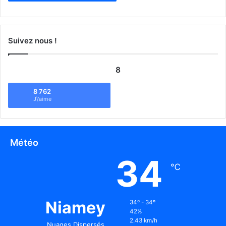
Suivez nous !
8
8 762
J\'aime
Météo
34
℃
Niamey
34º - 34º
42%
2.43 km/h
Nuages Dispersés