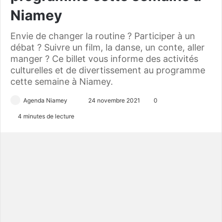
Niamey
Envie de changer la routine ? Participer à un
débat ? Suivre un film, la danse, un conte, aller
manger ? Ce billet vous informe des activités
culturelles et de divertissement au programme
cette semaine à Niamey.
Agenda Niamey
E
24 novembre 2021
0
n
4 minutes de lecture
v
o
y
e
r
u
n
c
o