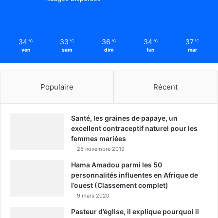
34
33
36
34
37
℃
℃
℃
℃
℃
ven
sam
dim
lun
mar
Populaire
Récent
Santé, les graines de papaye, un
excellent contraceptif naturel pour les
femmes mariées
25 novembre 2019
Hama Amadou parmi les 50
personnalités influentes en Afrique de
l’ouest (Classement complet)
9 mars 2020
Pasteur d’église, il explique pourquoi il