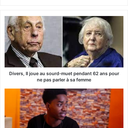
e
z
v
o
t
r
e
a
d
r
e
s
s
Divers, Il joue au sourd-muet pendant 62 ans pour
e
ne pas parler à sa femme
E
m
a
i
l