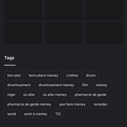
Tags
bon plan
bons plans niamey
cinéma
divers
divertissement
divertissement niamey
film
niamey
niger
où aller
où aller niamey
pharmacie de garde
pharmacie de garde niamey
que faire niamey
ramadan
santé
sortir à niamey
TIC