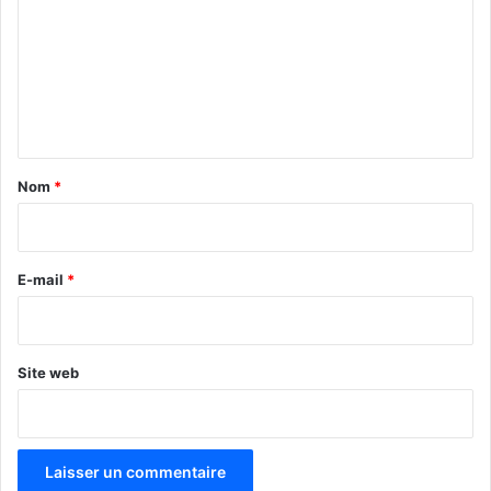
m
m
e
n
t
a
Nom
*
i
r
e
E-mail
*
*
Site web