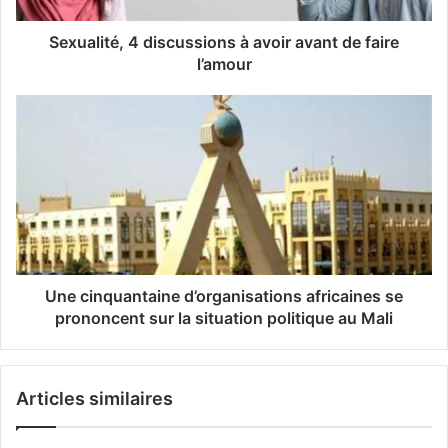
s
s
Sexualité, 4 discussions à avoir avant de faire
e
l’amour
E
m
a
i
l
Une cinquantaine d’organisations africaines se
prononcent sur la situation politique au Mali
Articles similaires