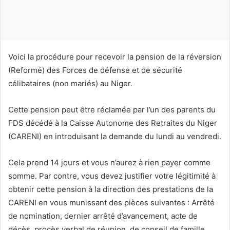
o
u
r
r
i
Voici la procédure pour recevoir la pension de la réversion
e
(Reformé) des Forces de défense et de sécurité
l
célibataires (non mariés) au Niger.
Cette pension peut être réclamée par l’un des parents du
FDS décédé à la Caisse Autonome des Retraites du Niger
(CARENI) en introduisant la demande du lundi au vendredi.
Cela prend 14 jours et vous n’aurez à rien payer comme
somme. Par contre, vous devez justifier votre légitimité à
obtenir cette pension à la direction des prestations de la
CARENI en vous munissant des pièces suivantes : Arrêté
de nomination, dernier arrêté d’avancement, acte de
décès, procès verbal de réunion, de conseil de famille,