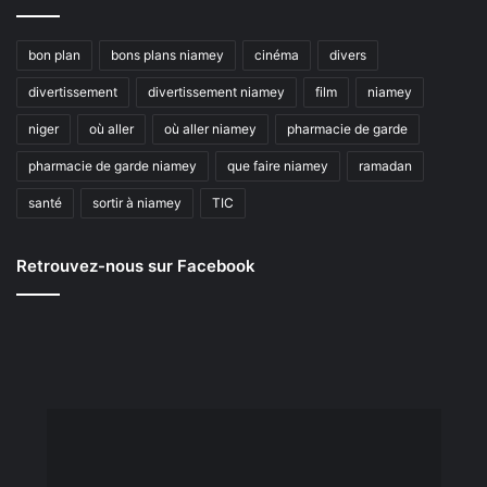
bon plan
bons plans niamey
cinéma
divers
divertissement
divertissement niamey
film
niamey
niger
où aller
où aller niamey
pharmacie de garde
pharmacie de garde niamey
que faire niamey
ramadan
santé
sortir à niamey
TIC
Retrouvez-nous sur Facebook