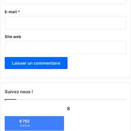
r
e
E-mail
*
*
Site web
Suivez nous !
8
8 762
J\'aime