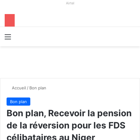
Airtel
Menu
R
Accueil
/
Bon plan
Bon plan
Bon plan, Recevoir la pension
de la réversion pour les FDS
célibataires au Niger