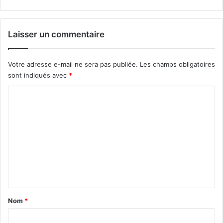
Laisser un commentaire
Votre adresse e-mail ne sera pas publiée.
Les champs obligatoires
sont indiqués avec
*
C
o
m
m
e
n
t
a
Nom
*
i