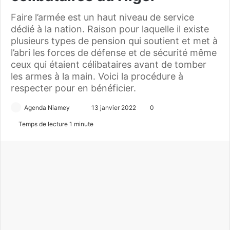
Faire l’armée est un haut niveau de service
dédié à la nation. Raison pour laquelle il existe
plusieurs types de pension qui soutient et met à
l’abri les forces de défense et de sécurité même
ceux qui étaient célibataires avant de tomber
les armes à la main. Voici la procédure à
respecter pour en bénéficier.
Agenda Niamey
E
13 janvier 2022
0
n
Temps de lecture 1 minute
v
o
y
e
r
u
n
c