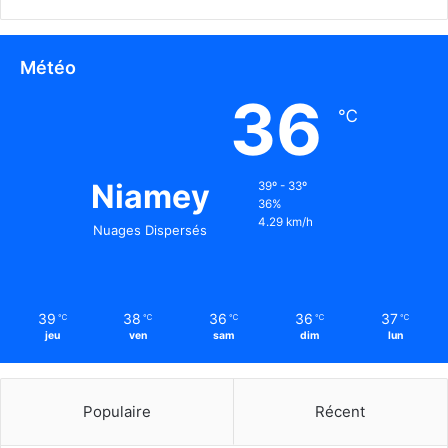
Météo
36
℃
Niamey
39º - 33º
36%
4.29 km/h
Nuages Dispersés
39
38
36
36
37
℃
℃
℃
℃
℃
jeu
ven
sam
dim
lun
Populaire
Récent