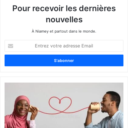
Pour recevoir les dernières
nouvelles
À Niamey et partout dans le monde.
E
n
t
r
e
z
v
o
t
r
e
a
d
r
e