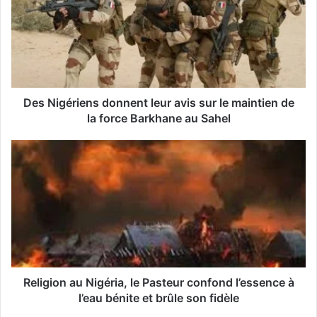
e
a
d
r
e
s
s
Des Nigériens donnent leur avis sur le maintien de
e
la force Barkhane au Sahel
E
m
a
i
l
Religion au Nigéria, le Pasteur confond l’essence à
l’eau bénite et brûle son fidèle