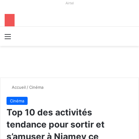
Airtel
Menu
R
Accueil
/
Cinéma
Cinéma
Top 10 des activités
tendance pour sortir et
s’amuser à Niamey ce