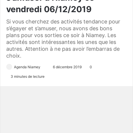
vendredi 06/12/2019
Si vous cherchez des activités tendance pour
s’égayer et s’amuser, nous avons des bons
plans pour vos sorties ce soir à Niamey. Les
activités sont intéressantes les unes que les
autres. Attention à ne pas avoir l’embarras de
choix.
Agenda Niamey
E
6 décembre 2019
0
n
3 minutes de lecture
v
o
y
e
r
u
n
c