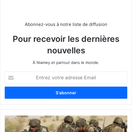
Abonnez-vous à notre liste de diffusion
Pour recevoir les dernières
nouvelles
À Niamey et partout dans le monde.
E
n
t
r
e
z
v
o
t
r