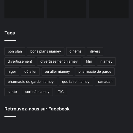
Tags
bon plan
bons plans niamey
cinéma
divers
divertissement
divertissement niamey
film
niamey
niger
où aller
où aller niamey
pharmacie de garde
pharmacie de garde niamey
que faire niamey
ramadan
santé
sortir à niamey
TIC
Retrouvez-nous sur Facebook