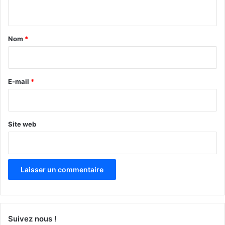
n
t
a
Nom
*
i
r
e
E-mail
*
*
Site web
Suivez nous !