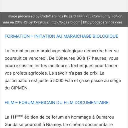
o
u
Image processed by CodeCarvings Piczard ### FREE Community Edition
r
### on 2018-12-09 15:29:08Z | http://piczard.com | http://codecarvings.com
r
i
FORMATION – INITATION AU MARAICHAGE BIOLOGIQUE
e
l
La formation au maraichage biologique démarrée hier se
poursuit ce vendredi. De 08heures 30 à 17 heures, vous
pourrez assimiler les meilleures techniques pour lancer
vos projets agricoles. Le savoir n’a pas de prix. La
participation est juste à 5000 Fcfa et ça se passe au siège
du CIPMEN.
FILM – FORUM AFRICAIN DU FILM DOCUMENTAIRE
ème
La 111
édition de ce forum en hommage à Oumarou
Ganda se poursuit à Niamey. Le cinéma documentaire