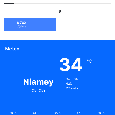
8
8 762
J\'aime
Météo
34
℃
Niamey
34º - 34º
42%
7.7 km/h
Ciel Clair
38
34
35
37
36
℃
℃
℃
℃
℃